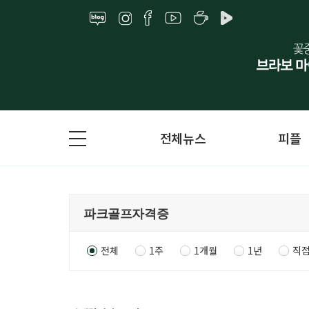
전체뉴스
피플
전체
1주
1개월
1년
직