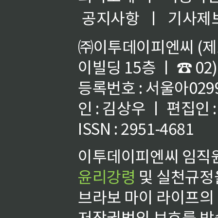
공지사항
ㅣ
기사제
㈜이투데이피엔씨 (제호
이빌딩 15층 ㅣ ☎ 02)
등록번호 : 서울아02992
인 : 김상우 ㅣ 편집인
ISSN : 2951-4681
이투데이피엔씨 임직원
윤리강령
및 실천규정을
브라보 마이 라이프의
저작권법의 보호를 받