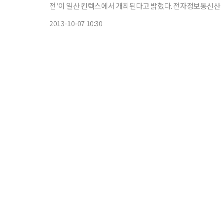
전’이 일산 킨텍스에서 개최된다고 밝혔다. 전자정보통신산업대전은 국내 최대 규모의 전자산업 전문전시회인 ‘한국전자산업대
전’과 동시에 개최되는 대규모 국제 ICT 컨퍼런스인 ‘Creative
2013-10-07 10:30