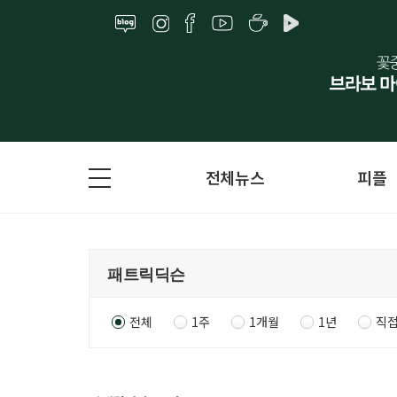
전체뉴스
피플
전체
1주
1개월
1년
직