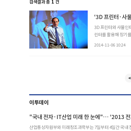
검색결과 총
1
건
‘3D 프린터·사
3D 프린터와 사물인터
린터를 활용해 장기를
공유하는 환경이 만들어져
2014-11-06 10:24
흥원과 조선비즈는 서
이투데이
"국내 전자·IT산업 미래 한 눈에"… ‘201
산업통상자원부와 미래창조과학부는 7일부터 4일간 국내 전