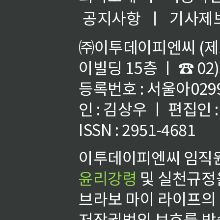
공지사항
ㅣ
기사제
㈜이투데이피엔씨 (제호
이빌딩 15층 ㅣ ☎ 02)
등록번호 : 서울아02992
인 : 김상우 ㅣ 편집인
ISSN : 2951-4681
이투데이피엔씨 임직원
윤리강령
및 실천규정을
브라보 마이 라이프의
저작권법의 보호를 받