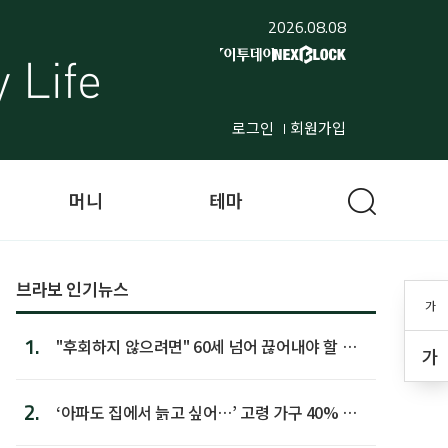
2026.08.08
로그인
회원가입
머니
테마
브라보 인기뉴스
가
1.
"후회하지 않으려면" 60세 넘어 끊어내야 할 사
가
람 1위
2.
‘아파도 집에서 늙고 싶어…’ 고령 가구 40% 노
후 주택이라 어...