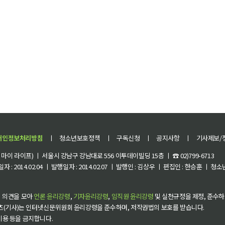
개인정보처리방침
ㅣ
청소년보호정책
ㅣ
구독신청
ㅣ
공지사항
ㅣ
기사제보/
이 라이프) ㅣ 서울시 강남구 강남대로 556 이투데이빌딩 15층 ㅣ ☎ 02)799-6713
 : 2014.02.04 ㅣ 발행일자 : 2014.02.07 ㅣ 발행인 : 김상우 ㅣ 편집인 : 한승훈 ㅣ
 의견을 모아
언론 윤리강령
,
기자윤리강령
,
임직원 윤리강령
및 실천규정을 제정, 준수하
츠(기사)는 인터넷신문위원회 윤리강령을 준수하며, 저작권법의 보호를 받습니다.
 이용 등을 금지합니다.