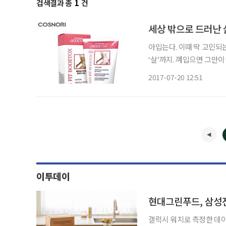
검색결과 총
1
건
세상 밖으로 드러난 
아입는다. 이때 딱 고민되는 
‘살’까지. 껴입으면 그만이
을 피할 수 없는 법! 귀찮
2017-07-20 12:51
몸의 한 글자 ‘발’, ‘땀’, ‘
이투데이
현대그린푸드, 삼성전
갤럭시 워치로 측정한 데이터