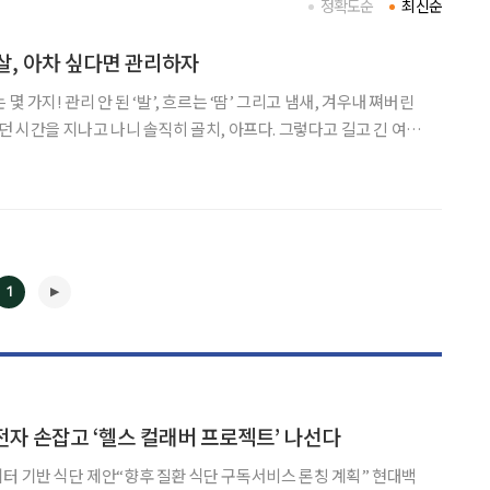
정확도순
최신순
살, 아차 싶다면 관리하자
몇 가지! 관리 안 된 ‘발’, 흐르는 ‘땀’ 그리고 냄새, 겨우내 쪄버린
던 시간을 지나고 나니 솔직히 골치, 아프다. 그렇다고 길고 긴 여름
아 잠시 방심했던 내 몸에 관심을 좀 가져보자. 여름철 고민되는 우리
살’! 당신은 지금 어떤 게
1
◀
▶
자 손잡고 ‘헬스 컬래버 프로젝트’ 나선다
 기반 식단 제안“향후 질환 식단 구독서비스 론칭 계획” 현대백