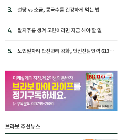
3.
설탕 vs 소금, 콩국수를 건강하게 먹는 법
4.
팔자주름 생겨 고민이라면 지금 해야 할 일
5.
노인일자리 안전관리 강화, 안전전담인력 613명
첫 배치
브라보 추천뉴스