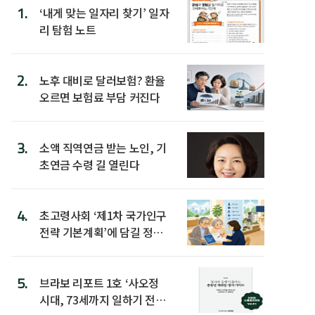
1.
‘내게 맞는 일자리 찾기’ 일자
리 탐험 노트
2.
노후 대비로 달러보험? 환율
오르면 보험료 부담 커진다
3.
소액 직역연금 받는 노인, 기
초연금 수령 길 열린다
4.
초고령사회 ‘제1차 국가인구
전략 기본계획’에 담길 정책
은
5.
브라보 리포트 1호 ‘사오정
시대, 73세까지 일하기 전략’