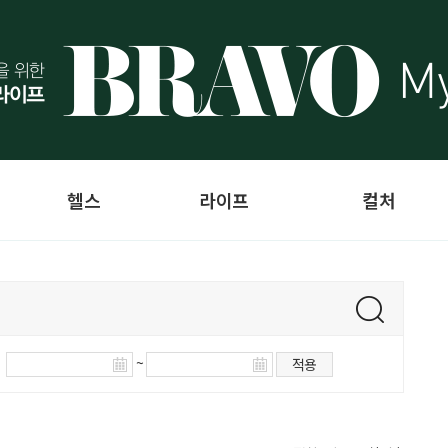
헬스
라이프
컬처
~
적용