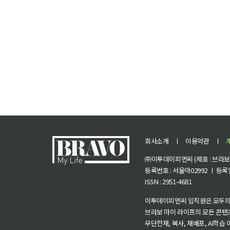
회사소개
ㅣ
이용약관
ㅣ
㈜이투데이피엔씨 (제호 : 브라보 마
등록번호 : 서울아02992 ㅣ 등록일자
ISSN : 2951-4681
이투데이피엔씨 임직원은 모두의
브라보 마이 라이프의 모든 콘텐
무단전재, 복사, 재배포, AI학습