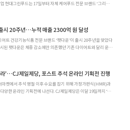
 현대그린푸드는 17일부터 자체 케어푸드 전문 브랜드 ‘그리팅’
쇼핑 플랫폼 삼성닷컴 ‘e식품관’에서 선보인다고 16일 밝혔다. 고객
 개인별로 측정한 체성분 데이터를 바탕으로 삼성닷컴 e식품
 출시 20주년…누적 매출 2300억 원 달성
이어트 건강기능식품 전문 브랜드 ‘팻다운’이 출시 20주년을 맞았다
 제안하는 브랜드다. ‘운동 전 팻다운‘이라는 슬로건을 앞세워 출시
후 누적 매출 2300억 원을 기록했다. 팻다운은 휴대성과 간편성에 집중
아라'…CJ제일제당, 포스트 추석 온라인 기획전 진행
더마켓에서 추석 명절 이후 수요를 잡기 위해 가정가편식(HMR)과
획전에 나선다. CJ제일제당은 이달 19일까지 ‘명
해 인기 HMR제품을 최대 46% 할인한다고 15일 밝혔다. 이번 행
몸을 편안하게 쉴 수 있도록 쉽고 빠르게 한 끼