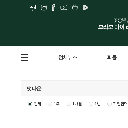
전체뉴스
피플
전체
1주
1개월
1년
직접입력