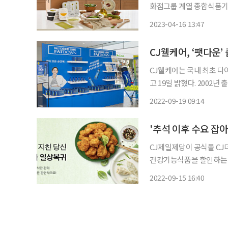
화점그룹 계열 종합식품기업
제품 80여 종을 삼성전자 
2023-04-16 13:47
은 갤럭시 워치를 활용해
CJ웰케어, ‘팻다운’
CJ웰케어는 국내 최초 다
고 19일 밝혔다. 2002년 출시된 팻다운은 체중 감소에만 의존했던 기존 다이어트와 달리 운동
을 통한 건강한 다이어트를
2022-09-19 09:14
'추석 이후 수요 잡
CJ제일제당이 공식몰 CJ
건강기능식품을 할인하는 다양한 온라인 기
절 후 간편식 기획전’을 진행
2022-09-15 16:40
사에서는 연휴 직후 지친 