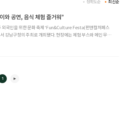
정확도순
최신순
이와 공연, 음식 체험 즐거워”
외국인을 위한 문화 축제 ‘Fun&Culture Festa(펀앤컬처페스
스에서 강남구청의 주최로 개최됐다. 현장에는 체험 부스와 메인 무대,
 따라 배치돼 ‘보는 행사’에서 ‘직접 참여하는 축제’로 무게중심을
램은 서예·전통 차 시음·전통놀이 등 전통문화
1
◀
▶