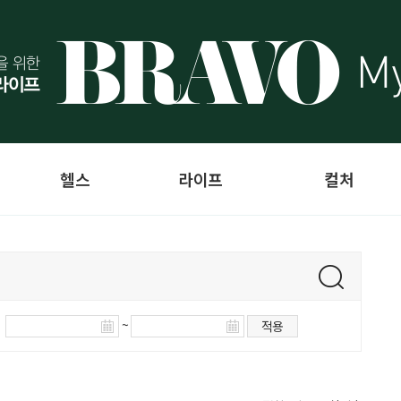
헬스
라이프
컬처
~
적용