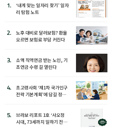
1.
‘내게 맞는 일자리 찾기’ 일자
리 탐험 노트
2.
노후 대비로 달러보험? 환율
오르면 보험료 부담 커진다
3.
소액 직역연금 받는 노인, 기
초연금 수령 길 열린다
4.
초고령사회 ‘제1차 국가인구
전략 기본계획’에 담길 정책
은
5.
브라보 리포트 1호 ‘사오정
시대, 73세까지 일하기 전략’