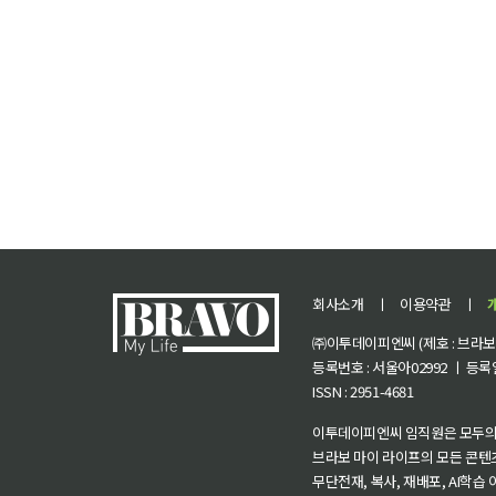
회사소개
ㅣ
이용약관
ㅣ
㈜이투데이피엔씨 (제호 : 브라보 마
등록번호 : 서울아02992 ㅣ 등록일자
ISSN : 2951-4681
이투데이피엔씨 임직원은 모두의
브라보 마이 라이프의 모든 콘텐
무단전재, 복사, 재배포, AI학습