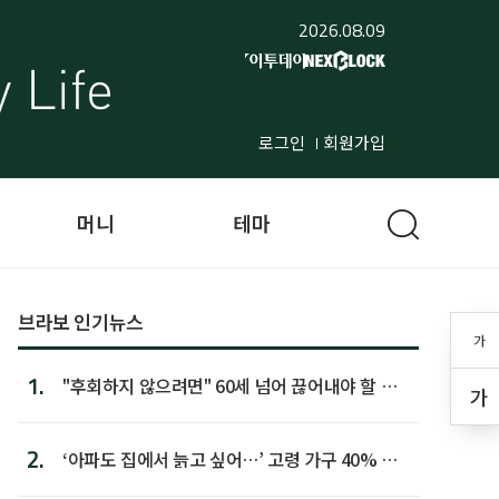
2026.08.09
로그인
회원가입
머니
테마
브라보 인기뉴스
가
1.
"후회하지 않으려면" 60세 넘어 끊어내야 할 사
가
람 1위
2.
‘아파도 집에서 늙고 싶어…’ 고령 가구 40% 노
후 주택이라 어...