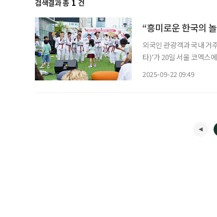
검색결과 총
1
건
“흥미로운 한국의 놀
외국인 관광객과 국내 거주 
타)’가 20일 서울 코엑
포토존, 푸드트럭이 동선에
2025-09-22 09:49
옮겼다. 체험 프로그