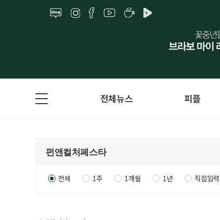
전체뉴스
피플
전체
1주
1개월
1년
직접입력