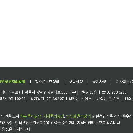
개인정보처리방침
ㅣ
청소년보호정책
ㅣ
구독신청
ㅣ
공지사항
ㅣ
기사제보/
이 라이프) ㅣ 서울시 강남구 강남대로 556 이투데이빌딩 15층 ㅣ ☎ 02)799-6713
 : 2014.02.04 ㅣ 발행일자 : 2014.02.07 ㅣ 발행인 : 김상우 ㅣ 편집인 : 한승훈 ㅣ
 의견을 모아
언론 윤리강령
,
기자윤리강령
,
임직원 윤리강령
및 실천규정을 제정, 준수하
츠(기사)는 인터넷신문위원회 윤리강령을 준수하며, 저작권법의 보호를 받습니다.
 이용 등을 금지합니다.