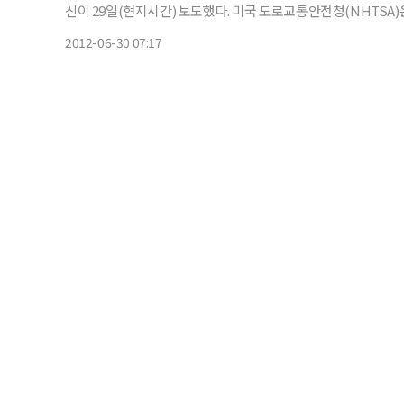
신이 29일(현지시간) 보도했다. 미국 도로교통안전청(NHTSA)은 가속페달이 비정상적으로 작동할 가능성이 있는 렉서스 RX450
2012-06-30 07:17