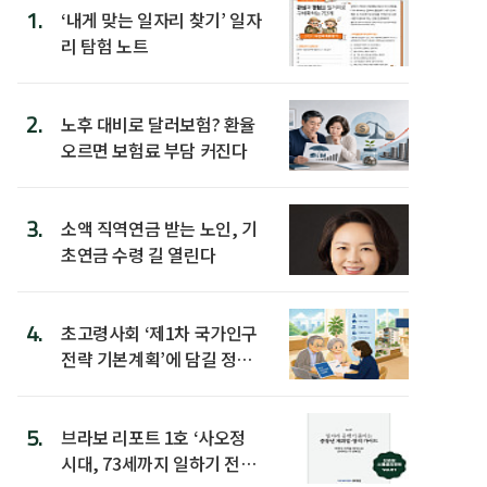
1.
‘내게 맞는 일자리 찾기’ 일자
리 탐험 노트
2.
노후 대비로 달러보험? 환율
오르면 보험료 부담 커진다
3.
소액 직역연금 받는 노인, 기
초연금 수령 길 열린다
4.
초고령사회 ‘제1차 국가인구
전략 기본계획’에 담길 정책
은
5.
브라보 리포트 1호 ‘사오정
시대, 73세까지 일하기 전략’