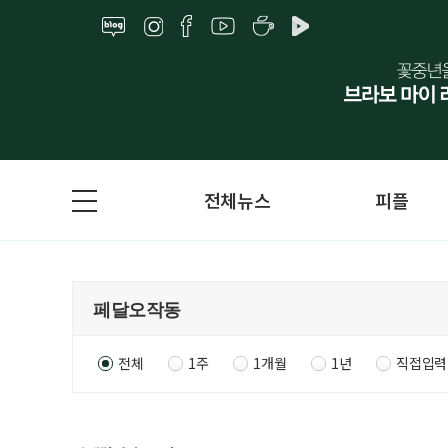
전체뉴스
피플
전체
1주
1개월
1년
직접입력