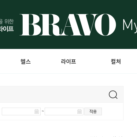
헬스
라이프
컬처
~
적용