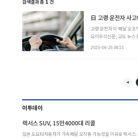
검색결과 총
1
건
日 고령 운전자 사고
고령 운전자의 ‘페달 오조작
요미우리신문, 교도 뉴스 
변속기 승용차에 ‘페달 오
2025-06-25 08:15
이투데이
렉서스 SUV, 15만4000대 리콜
일본 도요타자동차가 가속페달 오작동 가능성을 이유로 렉서스 