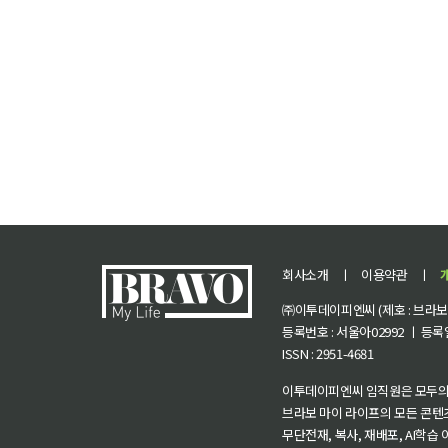
회사소개
ㅣ
이용약관
ㅣ
㈜이투데이피엔씨 (제호 : 브라보 마
등록번호 : 서울아02992 ㅣ 등록일자
ISSN : 2951-4681
이투데이피엔씨 임직원은 모두의
브라보 마이 라이프의 모든 콘텐
무단전재, 복사, 재배포, AI학습