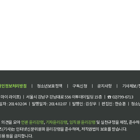
개인정보처리방침
ㅣ
청소년보호정책
ㅣ
구독신청
ㅣ
공지사항
ㅣ
기사제보/
이 라이프) ㅣ 서울시 강남구 강남대로 556 이투데이빌딩 15층 ㅣ ☎ 02)799-6713
 : 2014.02.04 ㅣ 발행일자 : 2014.02.07 ㅣ 발행인 : 김상우 ㅣ 편집인 : 한승훈 ㅣ
 의견을 모아
언론 윤리강령
,
기자윤리강령
,
임직원 윤리강령
및 실천규정을 제정, 준수하
츠(기사)는 인터넷신문위원회 윤리강령을 준수하며, 저작권법의 보호를 받습니다.
 이용 등을 금지합니다.