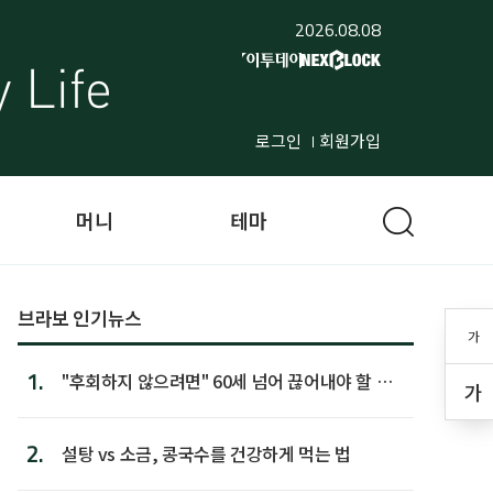
2026.08.08
로그인
회원가입
머니
테마
브라보 인기뉴스
가
1.
"후회하지 않으려면" 60세 넘어 끊어내야 할 사
가
람 1위
2.
설탕 vs 소금, 콩국수를 건강하게 먹는 법