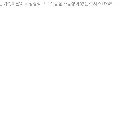
과 RX350의 2010년형 이후 모델을 리콜하도록 도요타에 요청했다고 이날 밝혔다. 이들 차량은 가속