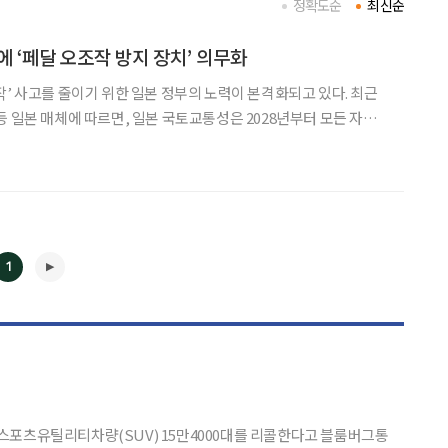
정확도순
최신순
에 ‘페달 오조작 방지 장치’ 의무화
’ 사고를 줄이기 위한 일본 정부의 노력이 본격화되고 있다. 최근
등 일본 매체에 따르면, 일본 국토교통성은 2028년부터 모든 자동
조작 방지 장치’ 탑재를 의무화하기로 했다. 급가속 사고의 상당수가
고령 운전자에게서 발생한다는 통계에 따른 조치다. 도로운송차량법
1
◀
▶
스포츠유틸리티차량(SUV) 15만4000대를 리콜한다고 블룸버그통