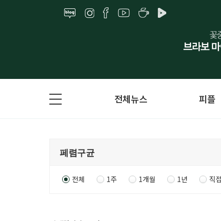
전체뉴스
피플
전체
1주
1개월
1년
직