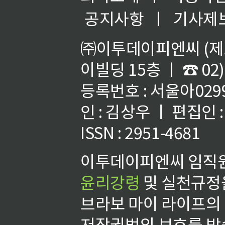
공지사항
ㅣ
기사제
㈜이투데이피엔씨 (제호
이빌딩 15층 ㅣ ☎ 02)
등록번호 : 서울아02992
인 : 김상우 ㅣ 편집인
ISSN : 2951-4681
이투데이피엔씨 임직원
윤리강령
및 실천규정을
브라보 마이 라이프의
저작권법의 보호를 받