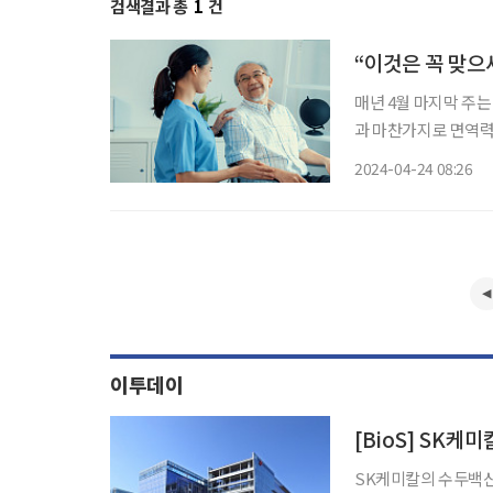
검색결과 총
1
건
“이것은 꼭 맞으
매년 4월 마지막 주
과 마찬가지로 면역력
과 교수는 “건강관리
2024-04-24 08:26
코로나19, 폐렴, 
로
이투데이
[BioS] SK케
SK케미칼의 수두백신