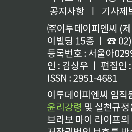
공지사항
ㅣ
기사제
㈜이투데이피엔씨 (제호
이빌딩 15층 ㅣ ☎ 02)
등록번호 : 서울아02992
인 : 김상우 ㅣ 편집인
ISSN : 2951-4681
이투데이피엔씨 임직원
윤리강령
및 실천규정을
브라보 마이 라이프의
저작권법의 보호를 받