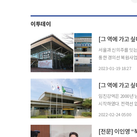
이투데이
[그 역에 가고 싶
서울과 신의주를 잇는
통한 경의선 복원사업에
대중 대통령이 함께 
2023-01-19 18:27
[그 역에 가고 
임진강역은 2000년 
시작하였다. 전력선 
2020년 경의선전철
2022-02-24 05:00
래한 임진강은 함경남
[전문] 이인영 