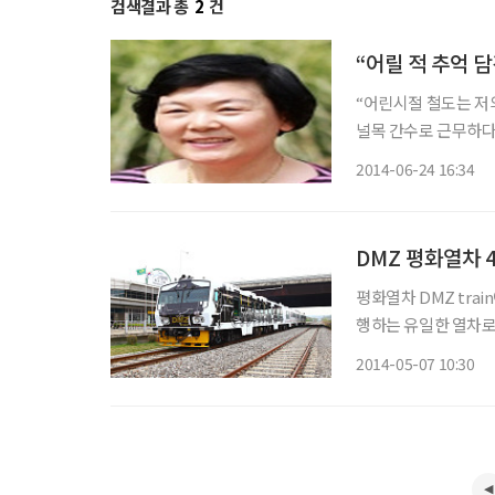
검색결과 총
2
건
“어릴 적 추억 
“어린시절 철도는 저
널목 간수로 근무하다
생활했다.” ‘철도시인’ 김민정(55·사진)씨는 철길 옆에서 태어나고 자라면서 철도 관련 시를
2014-06-24 16:34
DMZ 평화열차 
평화열차 DMZ train이 4일부터 운행
행하는 유일한 열차로 
차가 13시 40분에 각각
2014-05-07 10:30
역은 국내에서 유일하게