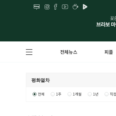
전체뉴스
피플
전체
1주
1개월
1년
직