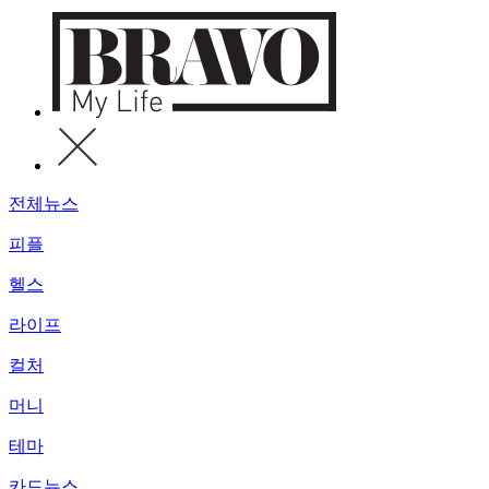
전체뉴스
피플
헬스
라이프
컬처
머니
테마
카드뉴스