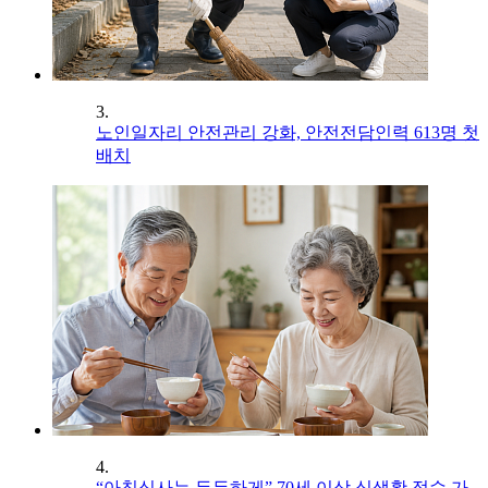
3.
노인일자리 안전관리 강화, 안전전담인력 613명 첫
배치
4.
“아침식사는 든든하게” 70세 이상 식생활 점수 가