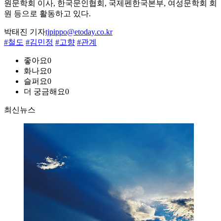
원문학회 이사, 한국문인협회, 국제펜한국본부, 여성문학회 회
원 등으로 활동하고 있다.
박태진 기자
tjpippo@etoday.co.kr
#철도
#김민정
#고향
#관계
좋아요
0
화나요
0
슬퍼요
0
더 궁금해요
0
최신뉴스