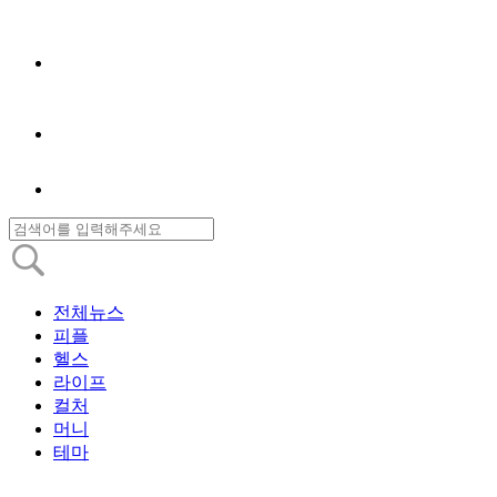
전체뉴스
피플
헬스
라이프
컬처
머니
테마