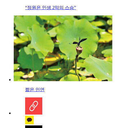
“정원은 인생 2막의 스승”
짧은 인연