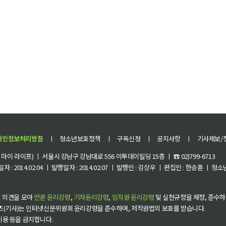
개인정보처리방침
ㅣ
청소년보호정책
ㅣ
구독신청
ㅣ
공지사항
ㅣ
기사제보/
이 라이프) ㅣ 서울시 강남구 강남대로 556 이투데이빌딩 15층 ㅣ ☎ 02)799-6713
 : 2014.02.04 ㅣ 발행일자 : 2014.02.07 ㅣ 발행인 : 김상우 ㅣ 편집인 : 한승훈 ㅣ
 의견을 모아
언론 윤리강령
,
기자윤리강령
,
임직원 윤리강령
및 실천규정을 제정, 준수하
츠(기사)는 인터넷신문위원회 윤리강령을 준수하며, 저작권법의 보호를 받습니다.
 이용 등을 금지합니다.