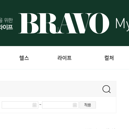
헬스
라이프
컬처
~
적용