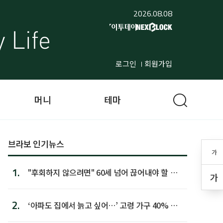
2026.08.08
로그인
회원가입
머니
테마
브라보 인기뉴스
가
1.
"후회하지 않으려면" 60세 넘어 끊어내야 할 사
가
람 1위
2.
‘아파도 집에서 늙고 싶어…’ 고령 가구 40% 노
후 주택이라 어...