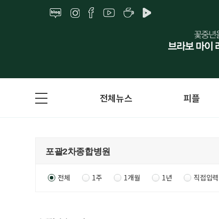
전체뉴스
피플
전체
1주
1개월
1년
직접입력