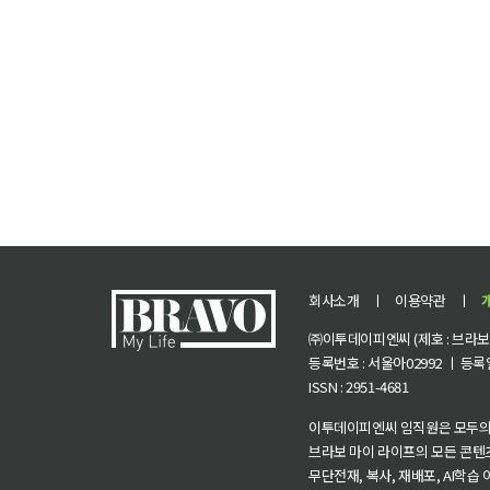
회사소개
ㅣ
이용약관
ㅣ
㈜이투데이피엔씨 (제호 : 브라보 마
등록번호 : 서울아02992 ㅣ 등록일자
ISSN : 2951-4681
이투데이피엔씨 임직원은 모두의
브라보 마이 라이프의 모든 콘텐
무단전재, 복사, 재배포, AI학습