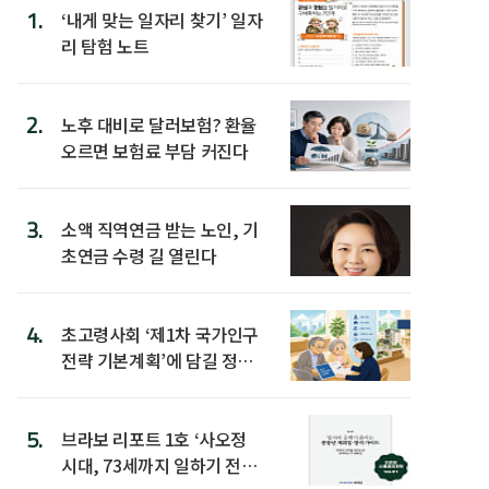
1.
‘내게 맞는 일자리 찾기’ 일자
리 탐험 노트
2.
노후 대비로 달러보험? 환율
오르면 보험료 부담 커진다
3.
소액 직역연금 받는 노인, 기
초연금 수령 길 열린다
4.
초고령사회 ‘제1차 국가인구
전략 기본계획’에 담길 정책
은
5.
브라보 리포트 1호 ‘사오정
시대, 73세까지 일하기 전략’