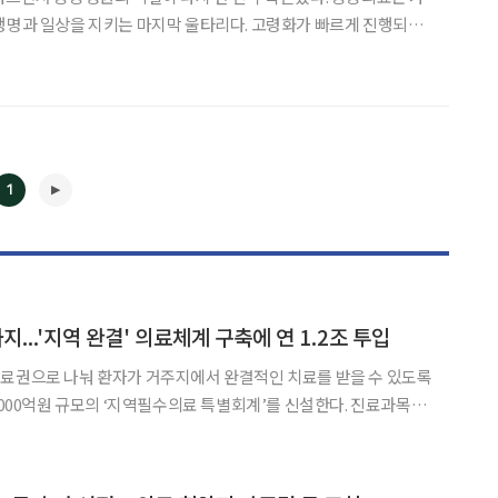
생명과 일상을 지키는 마지막 울타리다. 고령화가 빠르게 진행되는
진료 기관을 넘어 지역사회 돌봄, 취약계층 의료안전망이란 역할을
이라이프는 서울시 내에서 공공의료를 제공하는 시립병원(정신질
1
◀
▶
..'지역 완결' 의료체계 구축에 연 1.2조 투입
진료권으로 나눠 환자가 거주지에서 완결적인 치료를 받을 수 있도록
2000억원 규모의 ‘지역필수의료 특별회계’를 신설한다. 진료과목·
원에선 2030년 ‘국립의학전문대학원(공공의대)’을 설립해 공공의
 근무를 조건으로 정주를 지원하는 ‘계약형 지역필수의사제’를