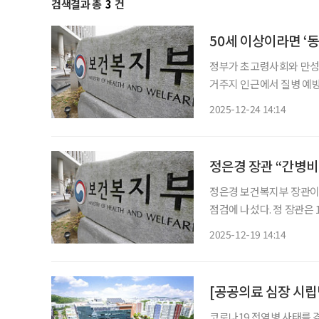
검색결과 총
3
건
50세 이상이라면 ‘
정부가 초고령사회와 만성질
거주지 인근에서 질병 예
하는 것이 핵심이다. 보건복지부는 23일 제24차 건강보험정책심의위원회를 열고 '지역사회
2025-12-24 14:14
일차의료 혁신 시범사업'
정은경 장관 “간병비
정은경 보건복지부 장관이
점검에 나섰다. 정 장관은 19일 경북 예천군에 있는 경도요양병원, 경북 안동시에 있는 포괄 2
차 종합병원인 안동병원을 
2025-12-19 14:14
급 등 필수 기능을 제공하는
[공공의료 심장 시립
코로나19 전염병 사태를 