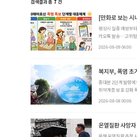
검색결과 총
7
건
[만화로 보는 시
평상시 실종 예방부터
카오톡 발송…고위험군 매일 확인 폭염이 심해지면서 치
됩니다. 평상시에는 
2026-08-09 06:00
니다. 특히 새롭게 
복지부, 폭염 
중대본 2단계 발령에 
취약계층 보호 강화 폭염
이 확대·장기화하면서 
2026-08-08 00:06
보건복지부에 따르면 
온열질환 사망자 
올해 온열질환 추정 사