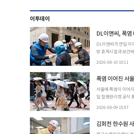
이투데이
DL이앤씨, 폭염
DL이앤씨가 연일 이
방 휴게시설과 보건버
통해 온열질환 예방에 나선다. DL이앤씨는 박상신 대표이사가 1일
2026-08-10 10:11
염 대비 안전관리 실태
폭염 이어진 서울
서울에 폭염이 이어지는
일 질병관리청 공식 
운데 2명이 사망했다. 서울에서 온열질환 사망자가 나온 것은 6월 29일 1명이 숨진 이후 39
2026-08-09 15:57
김회천 한수원 사