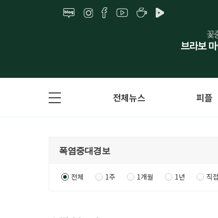
전체뉴스
피플
전체
1주
1개월
1년
직