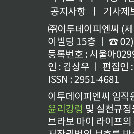
공지사항
ㅣ
기사제
㈜이투데이피엔씨 (제호
이빌딩 15층 ㅣ ☎ 02)
등록번호 : 서울아02992
인 : 김상우 ㅣ 편집인
ISSN : 2951-4681
이투데이피엔씨 임직원
윤리강령
및 실천규정을
브라보 마이 라이프의
저작권법의 보호를 받