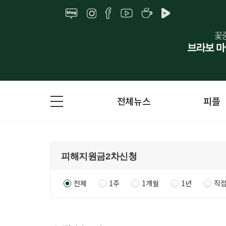
전체뉴스
피플
전체
1주
1개월
1년
직