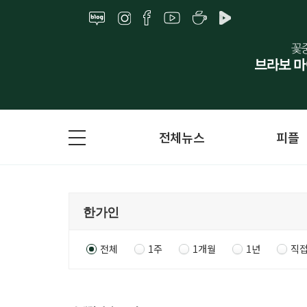
전체뉴스
피플
전체
1주
1개월
1년
직