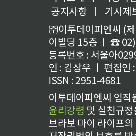
공지사항
ㅣ
기사제
㈜이투데이피엔씨 (제호
이빌딩 15층 ㅣ ☎ 02)
등록번호 : 서울아02992
인 : 김상우 ㅣ 편집인
ISSN : 2951-4681
이투데이피엔씨 임직원
윤리강령
및 실천규정을
브라보 마이 라이프의
저작권법의 보호를 받