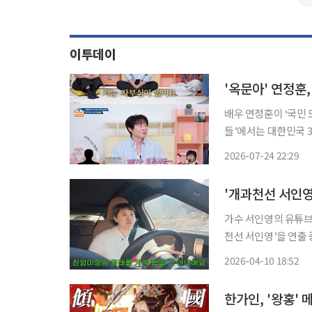
이투데이
'옥문아' 연정훈
배우 연정훈이 ‘국민 도둑’에 만족감을 드
들’에서는 대한민국 3대 국
인과 결혼 후 얻게 된
2026-07-24 22:29
다. 이어 “사실 
가수 서인영의 유튜브 채널 P
천선 서인영’을 연출
는 게 불편하셨을 것”이라며 장문의 글을
2026-04-10 18:52
많아야 그녀의 속마음
한가인, '왕홍'