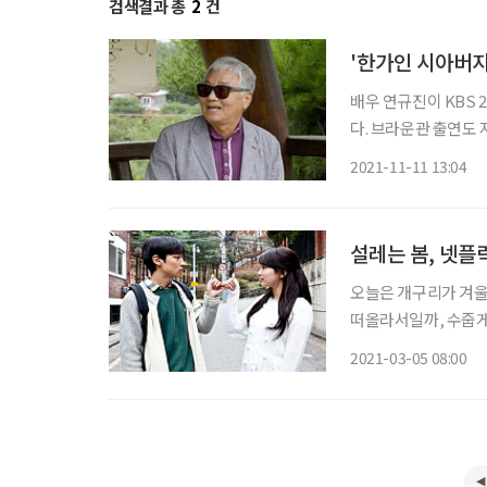
검색결과 총
2
건
'한가인 시아버지
배우 연규진이 KBS 
다. 브라운관 출연도 지
특히 연규진은 방송에
2021-11-11 13:04
규진은 '연정훈 아버지
설레는 봄, 넷플
오늘은 개구리가 겨울
떠올라서일까, 수줍게
싹을 틔우고, 매서운
2021-03-05 08:00
이들이 많다. 이맘때쯤