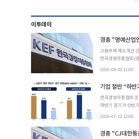
이투데이
경총 "명예산업
고용부에 제도개선 건
한국경영자총협회(경
뀐 산업안전보건법이 노사
2026-08-03 11:00
고용노동부에 '명예산
행된
기업 절반 “하반
한국경영자총협회 조사평균 여
하반기 경기가 상반기
중은 여전히 30%를 웃돌
2026-07-12 12:00
전국 5인 이상 기업 
경총 "CJ대한통