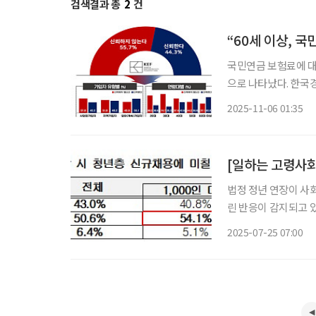
검색결과 총
2
건
“60세 이상, 
국민연금 보험료에 대해
으로 나타났다. 한국경영자총협회(경총)는 5일 ‘2025 국민연금 현안 대국민 인식조사’를 실
시한 결과 연금보험료 수
2025-11-06 01:35
(50.5%)’에서 상
[일하는 고령사회
법정 정년 연장이 사
린 반응이 감지되고 
개인의 고용 형태에 따라 의견이 갈리
2025-07-25 07:00
연장 및 근로 가치관