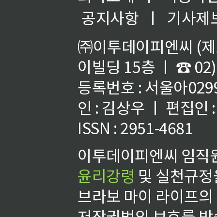
공지사항
ㅣ
기사제
㈜이투데이피엔씨 (제호
이빌딩 15층 ㅣ ☎ 02)
등록번호 : 서울아02992
인 : 김상우 ㅣ 편집인
ISSN : 2951-4681
이투데이피엔씨 임직원
윤리강령
및 실천규정을
브라보 마이 라이프의
저작권법의 보호를 받