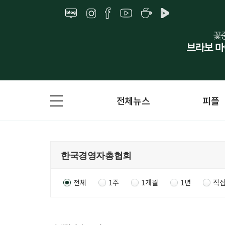
전체뉴스
피플
전체
1주
1개월
1년
직