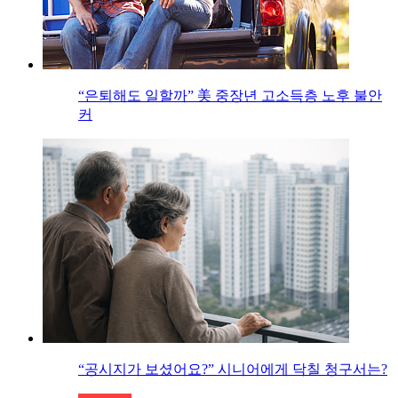
“은퇴해도 일할까” 美 중장년 고소득층 노후 불안
커
“공시지가 보셨어요?” 시니어에게 닥칠 청구서는?