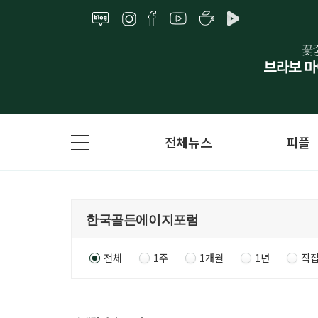
전체뉴스
피플
전체
1주
1개월
1년
직