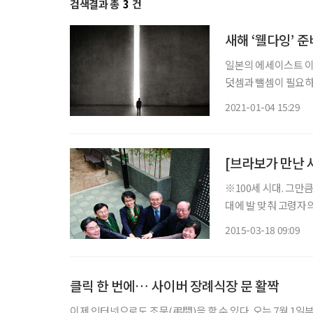
검색결과 총
3
건
새해 ‘웰다잉’ 준
일본의 에세이스트 이
덧셈과 뺄셈이 필요하
공간을 필요한 것들로 
2021-01-04 15:29
빼고, 잘 더할 수 있
※100세 시대. 그만
대에 발 맞춰 고령자
게 자립하는 방법을 안내하는 한국
2015-03-18 09:09
15년 전인 2000년 
클릭 한 번에… 사이버 장례식장 문 활짝
이제 인터넷으로도 조문(弔問)을 할 수 있다. 오는 7월 1일부터 ‘사이버 