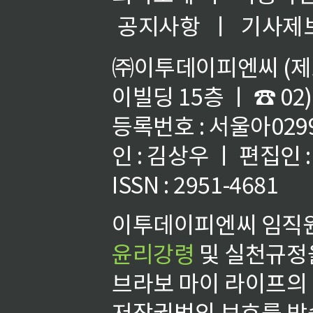
공지사항
ㅣ
기사제
㈜이투데이피엔씨 (제호
이빌딩 15층 ㅣ ☎ 02)
등록번호 : 서울아02992
인 : 김상우 ㅣ 편집인
ISSN : 2951-4681
이투데이피엔씨 임직원
윤리강령
및 실천규정을
브라보 마이 라이프의
저작권법의 보호를 받