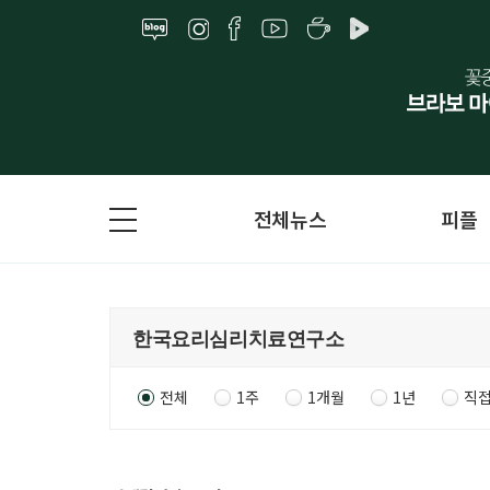
전체뉴스
피플
전체
1주
1개월
1년
직