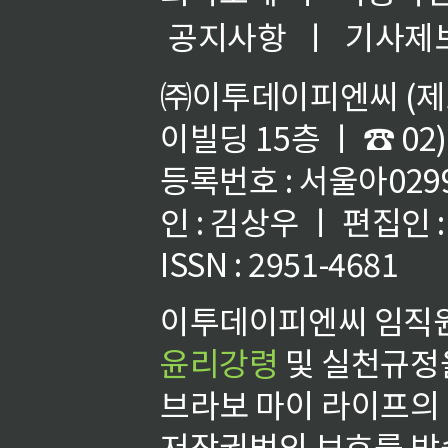
공지사항
ㅣ
기사제
㈜이투데이피엔씨 (제호
이빌딩 15층 ㅣ ☎ 02)
등록번호 : 서울아02992
인 : 김상우 ㅣ 편집인
ISSN : 2951-4681
이투데이피엔씨 임직원
윤리강령
및 실천규정을
브라보 마이 라이프의
저작권법의 보호를 받