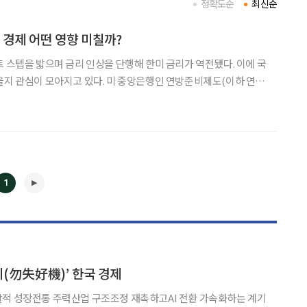
정확도순
최신순
 경제 어떤 영향 미칠까?
트 스텝을 밟으며 금리 인상을 단행해 한미 금리가 역전됐다. 이에 국
고 있다. 미 중앙은행인 연방준비제도(이하 연
연방공개시장위원회(FOMC) 정례회의에서 기준금리를 0.75%p 인상
0.75%p 올리는 것을 자이언트 스텝이라고
1
◀
▶
기(勿失好機)’ 한국 경제
발적 성장전통 주력산업 구조조정 재촉하고AI 전환 가속화하는 계기