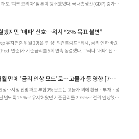
 1.5%, 2.2%, 1.1%에 머물러 평상시 기준 사상 최저수준을 기록하였
 최저 출산율, 생산성 향상의 추세적 둔
결했지만 ‘매파’ 신호…워시 “2% 목표 불변”
1%p 유지연준 위원 3명은 ‘인상’ 의견트럼프 “워시, 금리 인하 바랐
행이 내달 2개월 연속 금리 인상에 나설지 주목된다. 29일(현
SJ)에 따르면 연준은 이틀간의 미 연방공개시
한은 금통위, 3년 6개월 만에 '금리 인상 모드'로⋯고물가 등 영향 [7월 금통위]
금리 인상⋯시장 전망과도 부합3% 웃도는 고물가 외에 환율ㆍ부채ㆍ성
 고환율, 여기에 반도체발 고성장 및 가계부채 확대 이슈까지 복
감안할 때 본격적인 긴축적 통화정책이 필요하다는 판