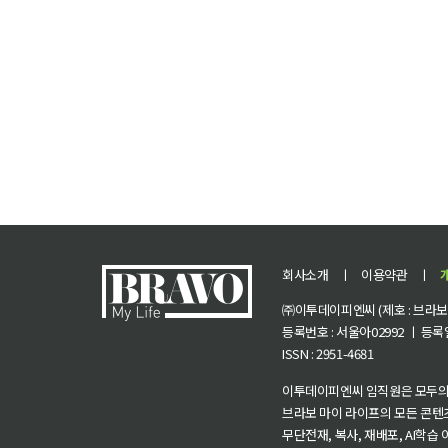
회사소개
ㅣ
이용약관
ㅣ
㈜이투데이피엔씨 (제호 : 브라보 마
등록번호 : 서울아02992 ㅣ 등록일자
ISSN : 2951-4681
이투데이피엔씨 임직원은 모두의
브라보 마이 라이프의 모든 콘텐
무단전재, 복사, 재배포, AI학습