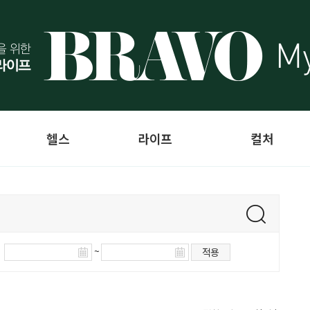
헬스
라이프
컬처
~
적용