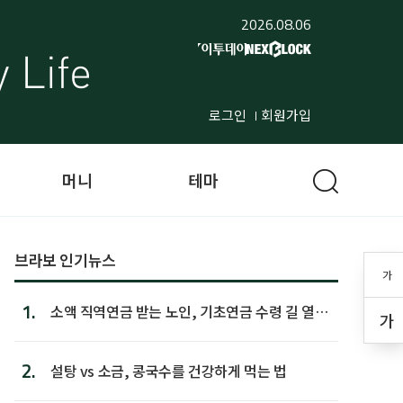
2026.08.06
로그인
회원가입
머니
테마
브라보 인기뉴스
가
1.
소액 직역연금 받는 노인, 기초연금 수령 길 열린
가
다
2.
설탕 vs 소금, 콩국수를 건강하게 먹는 법