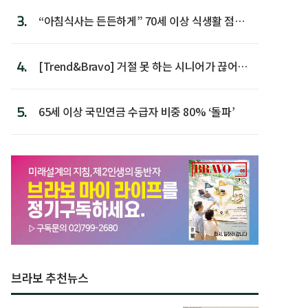
3.
“아침식사는 든든하게” 70세 이상 식생활 점수
가장 높아
4.
[Trend&Bravo] 거절 못 하는 시니어가 끊어야
할 행동 5
5.
65세 이상 국민연금 수급자 비중 80% ‘돌파’
브라보 추천뉴스