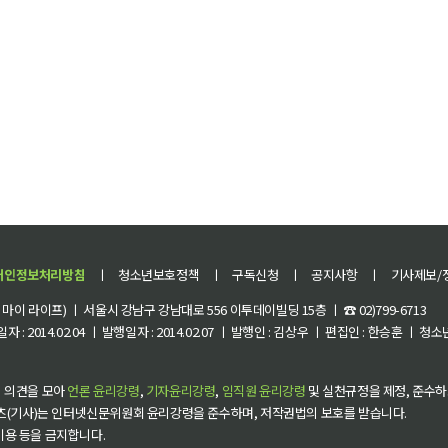
개인정보처리방침
ㅣ
청소년보호정책
ㅣ
구독신청
ㅣ
공지사항
ㅣ
기사제보/
이 라이프) ㅣ 서울시 강남구 강남대로 556 이투데이빌딩 15층 ㅣ ☎ 02)799-6713
 : 2014.02.04 ㅣ 발행일자 : 2014.02.07 ㅣ 발행인 : 김상우 ㅣ 편집인 : 한승훈 ㅣ
 의견을 모아
언론 윤리강령
,
기자윤리강령
,
임직원 윤리강령
및 실천규정을 제정, 준수하
츠(기사)는 인터넷신문위원회 윤리강령을 준수하며, 저작권법의 보호를 받습니다.
 이용 등을 금지합니다.