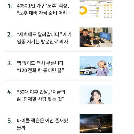
1.
4050 1인 가구 ‘노후’ 걱정,
“노후 대비 자금 준비 어려
워”
2.
“새벽에도 달려갑니다” 재가
임종 지키는 방문진료 의사
3.
앱 없이도 택시 부릅니다
“120 전화 한 통이면 끝”
4.
“50대 이후 만남, ‘지금의
삶’ 함께할 사람 찾는 것”
5.
마이클 잭슨은 어떤 존재였
을까