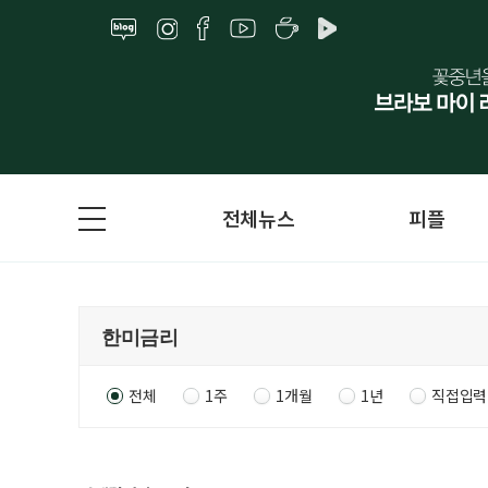
전체뉴스
피플
전체
1주
1개월
1년
직접입력