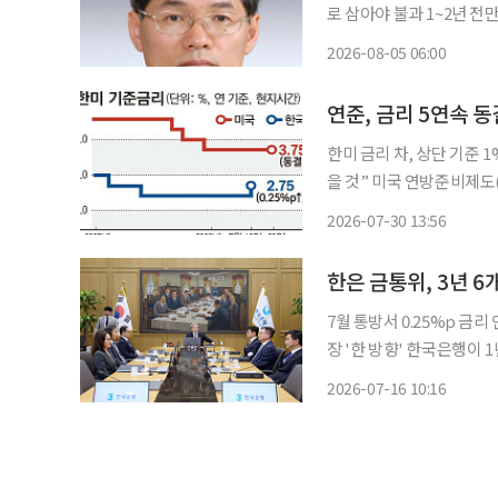
로 삼아야 불과 1~2년 전만 해도 ‘피크 코리아’ 담론이 팽배했었다. 국내총생산(GDP) 증가율
이 2023~2025년 중 각각
2026-08-05 06:00
다. 급속한 고령화와 세계
연준, 금리 5연속 동
한미 금리 차, 상단 기준 
을 것” 미국 연방준비제도(Fed·연준)가 기준금리를 5회 연속 동결했다. 그러나 ‘매파’ 신호
는 이전보다 강해지면서 한국은
2026-07-30 13:56
지시간) 월스트리트저널(W
7월 통방서 0.25%p 
장 '한 방향' 한국은행이 1년 넘도록 2.5%로 유지해왔던 기준금리를 2.75%로 전격 인상했다.
3%대를 상회하는 고물가와
2026-07-16 10:16
합적인 국내 경제 상황을 