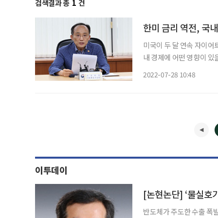
검색결과 총
1
건
한미 금리 역전, 국내
미국이 두 달 연속 자이어
내 경제에 어떤 영향이 있을지 관심이 모아지
준)가 27일(현지시각) 
2022-07-28 10:48
했다. 기준금리를 한 번에 
이투데이
[논현논단] ‘물실호
반도체가 주도한 수출 폭