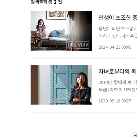
검색결과 총
2
건
인생이 초조한 중
중년이 되면 초조함에
떡하나 싶다. 세상은 
자괴감에 빠져든다. 
2024-04-23 08:49
경이 쓰였다. 한성희 
자녀로부터의 독립
2013년 ‘딸에게 보
星姬) 이한 정신건강의
정 어린 조언이 큰 
2020-05-18 09:27
근 다시 출간됐다는 