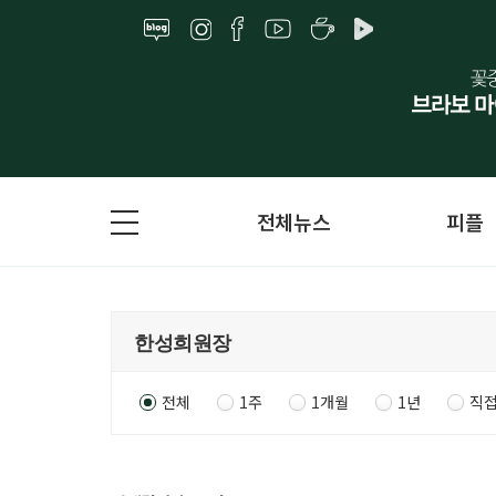
전체뉴스
피플
전체
1주
1개월
1년
직