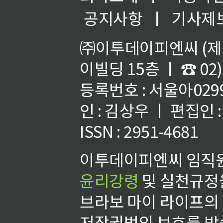
공지사항
ㅣ
기사제
㈜이투데이피엔씨 (제호
이빌딩 15층 ㅣ ☎ 02)
등록번호 : 서울아02992
인 : 김상우 ㅣ 편집인
ISSN : 2951-4681
이투데이피엔씨 임직원
윤리강령
및 실천규정을
브라보 마이 라이프의
저작권법의 보호를 받