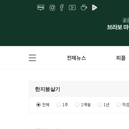
전체뉴스
피플
전체
1주
1개월
1년
직