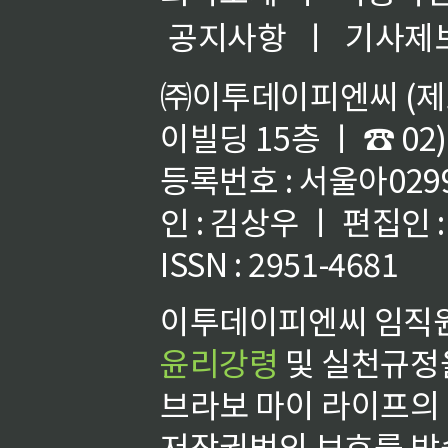
공지사항
ㅣ
기사제
㈜이투데이피엔씨 (제호
이빌딩 15층 ㅣ ☎ 02)
등록번호 : 서울아02992
인 : 김상우 ㅣ 편집인
ISSN : 2951-4681
이투데이피엔씨 임직원
윤리강령
및 실천규정을
브라보 마이 라이프의
저작권법의 보호를 받