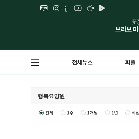
전체뉴스
피플
전체
1주
1개월
1년
직