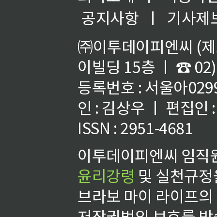
공지사항
ㅣ
기사제
㈜이투데이피엔씨 (제호
이빌딩 15층 ㅣ ☎ 02)
등록번호 : 서울아02992
인 : 김상우 ㅣ 편집인
ISSN : 2951-4681
이투데이피엔씨 임직원
윤리강령
및 실천규정을
브라보 마이 라이프의
저작권법의 보호를 받