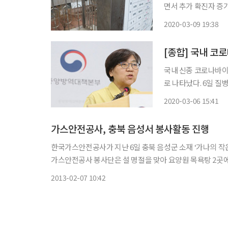
면서 추가 확진자 증
이 늘어나고 있어 새로운 걱정거리로 떠
2020-03-09 19:38
많아 중증 이상의 위
[종합] 국내 코
국내 신종 코로나바이
로 나타났다. 6일 질병관리본부 중앙방역대책본부(방대본)는 이날까지 코로나19 누적 확진
자 수가 6248명이라
2020-03-06 15:41
이다. 지역별 발생
가스안전공사, 충북 음성서 봉사활동 진행
한국가스안전공사가 지난 6일 충북 음성군 소재 ‘가나의 작
가스안전공사 봉사단은 설 명절을 맞아 요양원 목욕탕 2곳에
사활동
2013-02-07 10:42