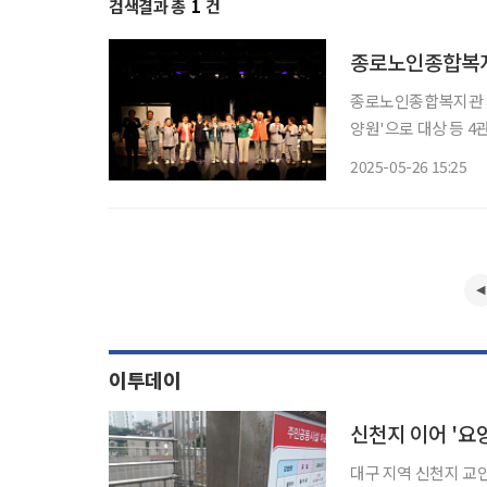
검색결과 총
1
건
종로노인종합복지관 시
양원'으로 대상 등 4관왕
난 16일부터 23일까
2025-05-26 15:25
가해 작품성과 대중성,
이투데이
대구 지역 신천지 교