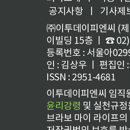
공지사항
ㅣ
기사제
㈜이투데이피엔씨 (제호
이빌딩 15층 ㅣ ☎ 02)
등록번호 : 서울아02992
인 : 김상우 ㅣ 편집인
ISSN : 2951-4681
이투데이피엔씨 임직원
윤리강령
및 실천규정을
브라보 마이 라이프의
저작권법의 보호를 받