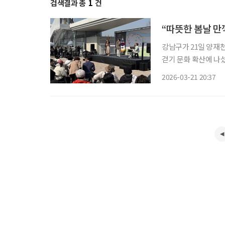
검색결과 총
1
건
“따뜻한 봄날 만
강남구가 21일 양재천
걷기 문화 확산에 나
주최하고 강남구걷기협
2026-03-21 20:37