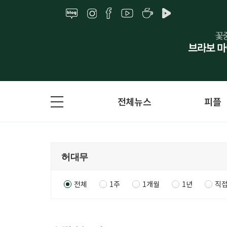
전체뉴스
피플
전체
1주
1개월
1년
직