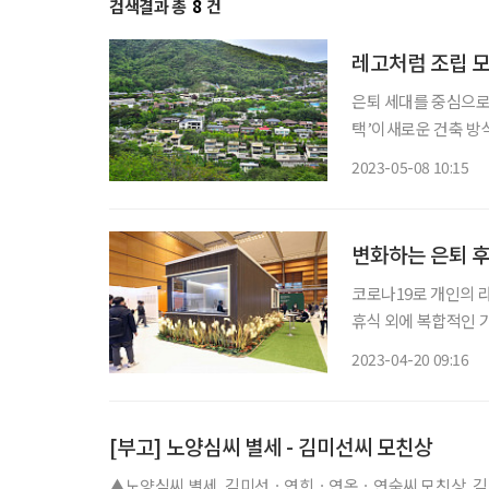
검색결과 총
8
건
레고처럼 조립 모
은퇴 세대를 중심으로
택’이새로운 건축 방식 중 하나로 주목받
수도 설비, 마감재 등
2023-05-08 10:15
하는 건축 방식이다. 
변화하는 은퇴 후
코로나19로 개인의 
휴식 외에 복합적인 기능을 
트렌드와 주거의식 변
2023-04-20 09:16
과, 현재 국민이 가장
[부고] 노양심씨 별세 - 김미선씨 모친상
▲노양심씨 별세, 김미선ㆍ연희ㆍ연옥ㆍ연숙씨 모친상, 김영