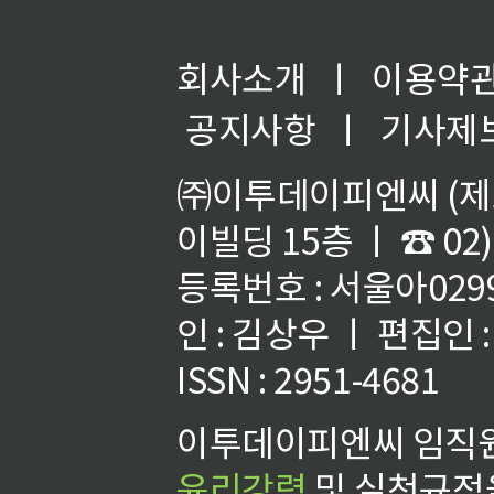
회사소개
ㅣ
이용약
공지사항
ㅣ
기사제
㈜이투데이피엔씨 (제호
이빌딩 15층 ㅣ ☎ 02)
등록번호 : 서울아02992
인 : 김상우 ㅣ 편집인
ISSN : 2951-4681
이투데이피엔씨 임직원
윤리강령
및 실천규정을