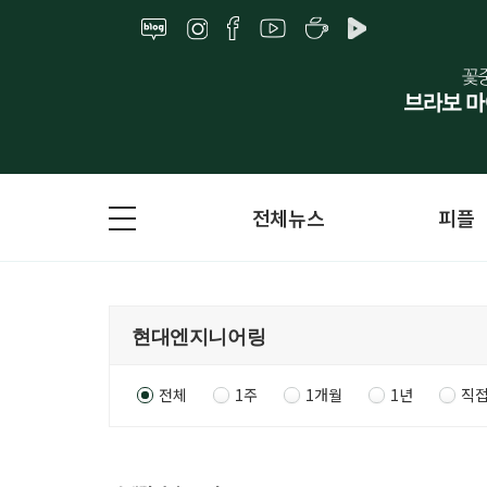
전체뉴스
피플
전체
1주
1개월
1년
직