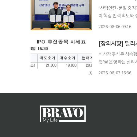
'산업안전·품질 중점지원 협업형 공제'
야 핵심 인력 확보와 
대엔지니어링은 서울
2026-08-06 09:16
[장외시황] 딜리
비상장 주식은 상승했다. 3일 금융투자업계에 따르면 패션 기업 간 거래(B2B) 
켓’을 운영하는 딜리
7000원이며, 상장주관사는 한국투자증권이
2026-08-03 16:36
텍이 이날부터 7일까