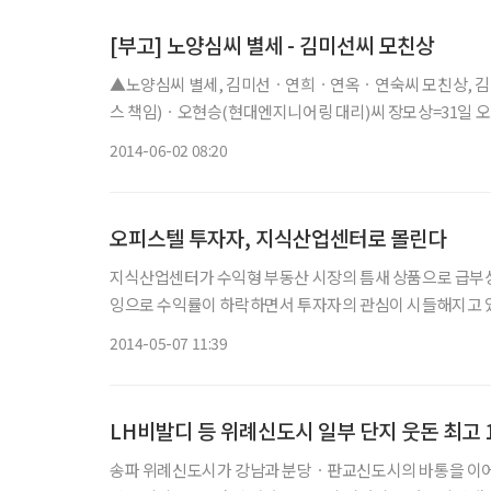
[부고] 노양심씨 별세 - 김미선씨 모친상
▲노양심씨 별세, 김미선ㆍ연희ㆍ연옥ㆍ연숙씨 모친상, 김영
스 책임)ㆍ오현승(현대엔지니어링 대리)씨 장모상=31일 오후 신
2014-06-02 08:20
오피스텔 투자자, 지식산업센터로 몰린다
지식산업센터가 수익형 부동산 시장의 틈새 상품으로 급부상
잉으로 수익률이 하락하면서 투자자의 관심이 시들해지고 
고 있는 것. 그동안 수익형 부동산으로 주류를 이뤘던
2014-05-07 11:39
LH비발디 등 위례신도시 일부 단지 웃돈 최고 
송파 위례신도시가 강남과 분당ㆍ판교신도시의 바통을 이어 받