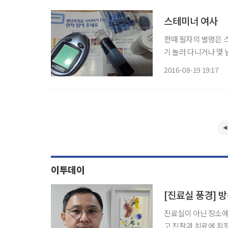
스테미너 여사
한때 필자의 별명은 
기 놀러 다니거나 몇
그렇게 불러주었다. 
2016-08-19 19:17
대로 할머니 할아버지
이투데이
[진료실 풍경] 
진료실이 아닌 장소에
고 진찰과 치료에 최