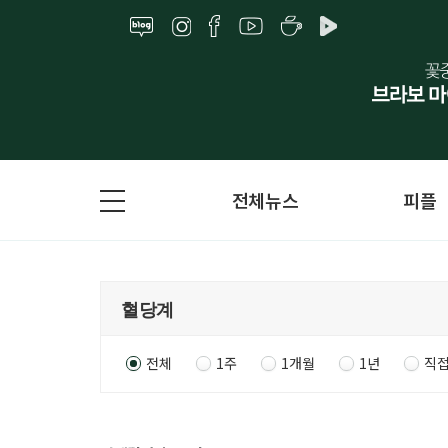
전체뉴스
피플
전체
1주
1개월
1년
직