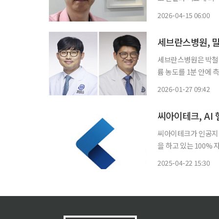
아닌 공간, 이를테면
2026-04-15 06:00
리고, 열린 문 안으로
세브란스병원, 말
세브란스병원은 박철호
륨 농도를 1분 안에 
이번 연구 결과는 국제학술
2026-01-27 09:42
씨아이테크, AI
씨아이테크가 인공지능
을 하고 있는 100%
보인다. 22일 금융감독원 전자공시에 따르면 지난 21일 씨아이테크는 ‘AI 헬스케어 플랫폼 신
2025-04-22 15:30