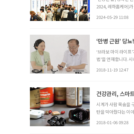
2024, 레하홈케어)가
에서 열린다. RehaHomecare(레하홈케어) 2024는 한국장애인단체총연합회와 한국의료
2024-05-29 11:08
기기유통협회, 위엑스
‘만병 근원’ 당
‘브라보 마이 라이프
법’을 연재합니다. 시
미있는 영상과 함께 
2018-11-19 12:47
습니다. 감수
건강관리, 스마트
시계가 사람 목숨을 구
탄을 막아줬다는 이야기
는 지난해 봄에 집수
2018-01-06 09:28
만, 손목에 있던 애