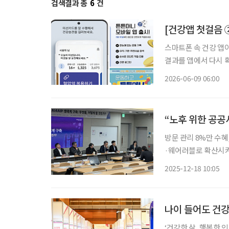
검색결과 총
6
건
[건강앱 첫걸음 
스마트폰 속 건강 앱
결과를 앱에서 다시 확
압과 혈당을 기록하며
2026-06-09 06:00
어러블 기기로 몸의 
“노후 위한 공공
방문 관리 8%만 수혜,
·웨어러블로 확산시켜야 초고령사회에서 ‘인공’지능의 역할로 ‘인간’다움 지
돌봄의 핵심인 ‘주거지에서
2025-12-18 10:05
반 건강·돌봄 생태계
‘건강한 삶, 행복한 