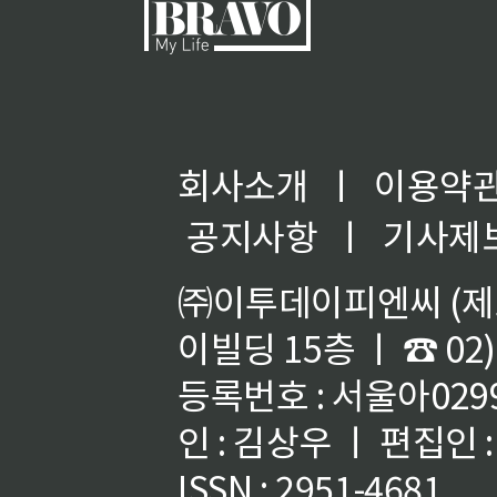
회사소개
ㅣ
이용약
공지사항
ㅣ
기사제
㈜이투데이피엔씨 (제호
이빌딩 15층 ㅣ ☎ 02)
등록번호 : 서울아02992
인 : 김상우 ㅣ 편집인
ISSN : 2951-4681