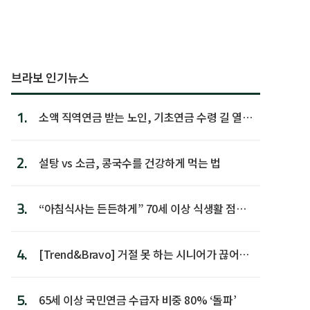
브라보 인기뉴스
1.
소액 직역연금 받는 노인, 기초연금 수령 길 열린
다
2.
설탕 vs 소금, 콩국수를 건강하게 먹는 법
3.
“아침식사는 든든하게” 70세 이상 식생활 점수
가장 높아
4.
[Trend&Bravo] 거절 못 하는 시니어가 끊어야
할 행동 5
5.
65세 이상 국민연금 수급자 비중 80% ‘돌파’