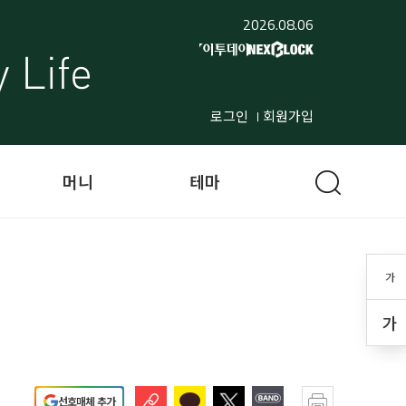
2026.08.06
로그인
회원가입
머니
테마
가
가
선호매체 추가