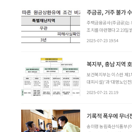
주금공, 거주 불가 
주택금융공사(주금공)는 
조치를 마련했다고 23일 밝혔다. 주금공은 주택연금 고객의 가입주택이 
거나 심각한 피해로 거주
2025-07-23 19:54
다. 주택연금을 해지할 경
복지부, 충남 지역 
보건복지부는 이스란 제1
대피시설)’과 ‘대명노인전
최근 집중호우로 인한 피
2025-07-21 21:19
기 위해 
기록적 폭우에 무너진
송미령 농림축산식품부(이하