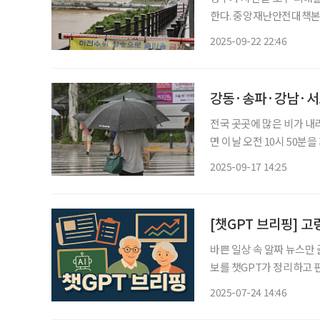
한다. 중앙재난안전대책본부는 22일 중앙재난안전대책본부회의 심의를 거쳐 8월 호우 피해
액을 351억 원으로 확정하
2025-09-22 22:46
구비는 373억 원, 피해자
전국 곳곳에 많은 비가 내리면서 
면 이날 오전 10시 50
도 수원·성남·오산·의왕
2025-09-17 14:25
수량은 10~40mm로 예상
[챗GPT 브리핑] 
바쁜 일상 속 알짜 뉴스만
보를 챗GPT가 정리하고 편집국 기자
분기 이동률 역대 두 번째로 낮아 통계청 발표에 따르면, 올해 2분기 전국
2025-07-24 14:46
년 대비 4만 명 이상 감소