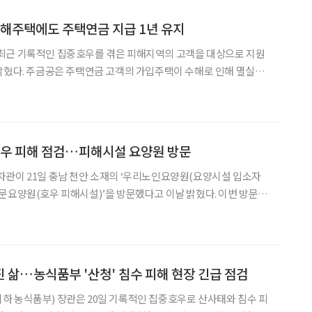
수해주택에도 주택연금 지급 1년 유지
최근 기록적인 집중호우를 겪은 피해지역의 고객을 대상으로 지원
수해로 인해 멸실되
할 수 없는 경우에도 1년간 한시적으로 주택연금 월지급금을 지급한
우 이용기간 등을 반영해 초기보증료를 일부 환급한다. 주택연금에
호우 피해 점검…피해시설 요양원 방문
차관이 21일 충남 천안 소재의 ‘우리노인요양원(요양시설 입소자
문요양원(호우 피해시설)’을 방문했다고 이날 밝혔다. 이번 방문은
해 현장을 직접 점검하고, 시설 대피자·종사자들의 어려움을 파악하
실시했다. 우리노인요양원에는 집중 호우 피해시설인 대명노인전문요양원에서 긴급
 삶…농식품부 '산청' 침수 피해 현장 긴급 점검
 농식품부) 장관은 20일 기록적인 집중호우로 산사태와 침수 피