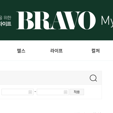
헬스
라이프
컬처
~
적용