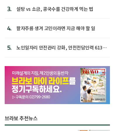
3.
설탕 vs 소금, 콩국수를 건강하게 먹는 법
4.
팔자주름 생겨 고민이라면 지금 해야 할 일
5.
노인일자리 안전관리 강화, 안전전담인력 613명
첫 배치
브라보 추천뉴스