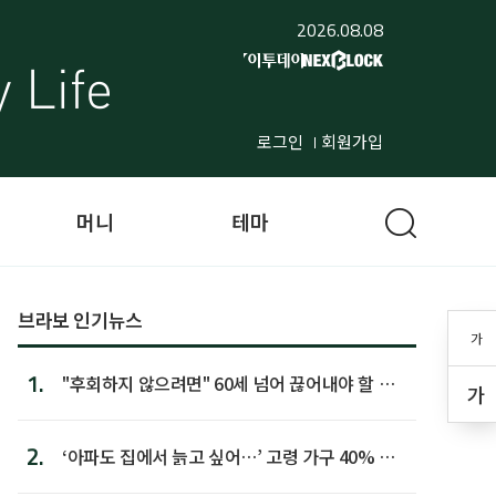
2026.08.08
로그인
회원가입
머니
테마
브라보 인기뉴스
가
1.
"후회하지 않으려면" 60세 넘어 끊어내야 할 사
가
람 1위
2.
‘아파도 집에서 늙고 싶어…’ 고령 가구 40% 노
후 주택이라 어...