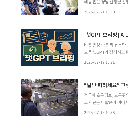
해를 입은 경남 산청군 산
긴급 점검했다. 경남 산청군에는 16일부터 20일까지 시천면 798mm 등 평균 632mm의 비가
2025-07-21 13:30
내렸다. 이로 인해 현재까지 
[챗GPT 브리핑] A
바쁜 일상 속 알짜 뉴스만
보를 챗GPT가 정리하고 편집국 기자
환자·직원 56명 구조 1
2025-07-18 15:31
처했으나, 환자 41명과 직
“일단 피하세요” 고
전국에 호우경보, 호우주
로 재난문자 발송이 이어지고 있다. 18일 국민재난안전포털에 따르
날 오전 9시 23분 “연산
2025-07-18 10:56
근 거주 주민들께서는 유