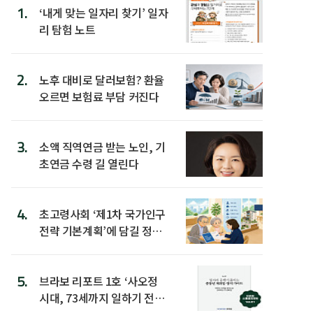
1.
‘내게 맞는 일자리 찾기’ 일자
리 탐험 노트
2.
노후 대비로 달러보험? 환율
오르면 보험료 부담 커진다
3.
소액 직역연금 받는 노인, 기
초연금 수령 길 열린다
4.
초고령사회 ‘제1차 국가인구
전략 기본계획’에 담길 정책
은
5.
브라보 리포트 1호 ‘사오정
시대, 73세까지 일하기 전략’