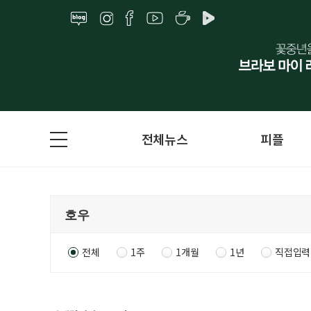
전체뉴스
피플
전체
1주
1개월
1년
직접입력