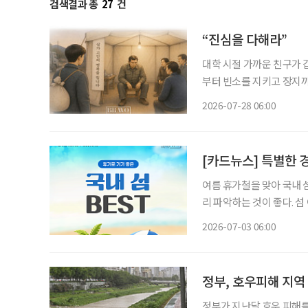
검색결과 총
27
건
“진심을 다해라”
대학 시절 가까운 친구가 
부터 빈소를 지키고 장지까
버지는 말없이 내 등을 두
2026-07-28 06:00
네 진심을 다해라. 사람이
[카드뉴스] 특별한 
여름 휴가철을 맞아 국내 
리 파악하는 것이 좋다. 섬
유로운 휴양을 원하는 시니어 세대의 나
2026-07-03 06:00
게 즐길 수 있다. 여수 거
정부, 호우피해 지역
정부가 지난달 호우 피해를