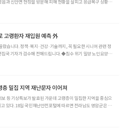
청읍과 신안면 현장을 방문해 피해 현황을 살피고 응급복구 상황을
사망 10명, 실종 4명, 부상 5명 등의 인
I로 고령환자 재입원 예측 外
 골랐습니다. 정책·복지·건강·기술까지, 꼭 필요한 시니어 관련 정
가 검수해 전해드립니다. ◆침수 위기 밀양 노인요양원
7일 경남 밀양시 무안면의 한 노인요양원이 집중호우로 침수 위기에
원 15명 전원이 구조됐다. 누워 지내는 환자
령층 밀집 지역 재난문자 이어져
의보 등 기상특보가 발효된 가운데 고령층이 밀집한 지역을 중심으
면 전라남도 영암군은 이
강 수위가 급격히 상승해 하천 범람 발생 중 △하천변 접근 금지 △인
사시 즉시 대피하시기 바랍니다”라는 재난문자를 발송했다.