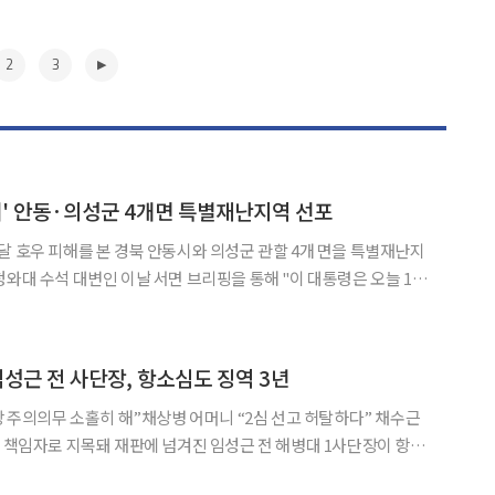
2
3
해' 안동·의성군 4개면 특별재난지역 선포
달 호우 피해를 본 경북 안동시와 의성군 관할 4개 면을 특별재난지
 24일까지 이어진 호우로 인해 큰 피해가 발생한 경상북도 안동시와
의성군 관할 4개 면을 특별재난지역으로 선포했다"고 밝혔다. 해당 지역은
▶
임성근 전 사단장, 항소심도 징역 3년
 주의의무 소홀히 해”채상병 어머니 “2심 선고 허탈하다” 채수근
고 책임자로 지목돼 재판에 넘겨진 임성근 전 해병대 1사단장이 항소
김인겸·성지용 부장판