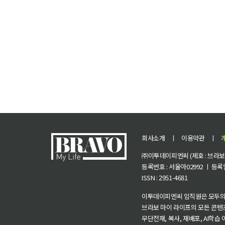
회사소개
ㅣ
이용약관
ㅣ
㈜이투데이피엔씨 (제호 : 브라보 마
등록번호 : 서울아02992 ㅣ 등록일자
ISSN : 2951-4681
이투데이피엔씨 임직원은 모두의
브라보 마이 라이프의 모든 콘텐
무단전재, 복사, 재배포, AI학습