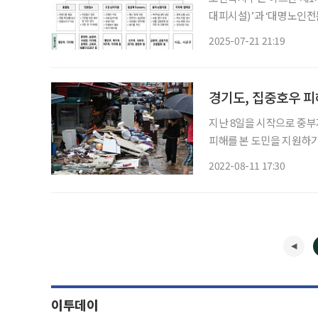
대피시설)’과 ‘대명노인전
최근 집중호우로 인한 피
2025-07-21 21:19
기 위해 
경기도, 집중호우 
지난 8일을 시작으로 중
피해를 본 도민을 지원하기
내했다. 11일 경기도에 따르면 건축물(주택·상가·사무실·공장 등), 자동차, 기계장비 등이 홍
2022-08-11 17:30
수 등의 천재지변으로 사라
이투데이