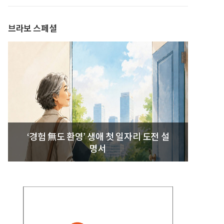
발간
브라보 스페셜
‘경험 無도 환영’ 생애 첫 일자리 도전 설
명서