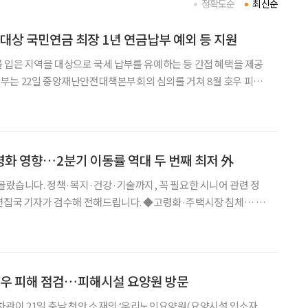
정확도순
최신순
 대상 국민연금 최장 1년 연금납부 예외 등 지원
 입은 지역을 대상으로 국세 납부를 유예하는 등 간접 혜택을 제공
고, 복구비 총 869억 원을 투입하기로 했다. 이 가운데 공공시설 복
 지원을 위한 재난지원금은 496억 원이다. 중앙재난
고령화 영향…2분기 이동률 역대 두 번째 최저 外
 골랐습니다. 정책·복지·건강·기술까지, 꼭 필요한 시니어 관련 정
가 검수해 전해드립니다. ◆고령화·주택시장 침체… 2
 인구이동 규모가 전
하며, 인구 이동률이 역대 두 번째로 낮
호우 피해 점검…피해시설 요양원 방문
차관이 21일 충남 천안 소재의 ‘우리노인요양원(요양시설 입소자