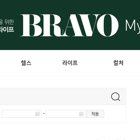
헬스
라이프
컬처
~
적용