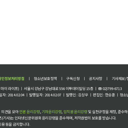
개인정보처리방침
ㅣ
청소년보호정책
ㅣ
구독신청
ㅣ
공지사항
ㅣ
기사제보/
이 라이프) ㅣ 서울시 강남구 강남대로 556 이투데이빌딩 15층 ㅣ ☎ 02)799-6713
 : 2014.02.04 ㅣ 발행일자 : 2014.02.07 ㅣ 발행인 : 김상우 ㅣ 편집인 : 한승훈 ㅣ
 의견을 모아
언론 윤리강령
,
기자윤리강령
,
임직원 윤리강령
및 실천규정을 제정, 준수하
츠(기사)는 인터넷신문위원회 윤리강령을 준수하며, 저작권법의 보호를 받습니다.
 이용 등을 금지합니다.