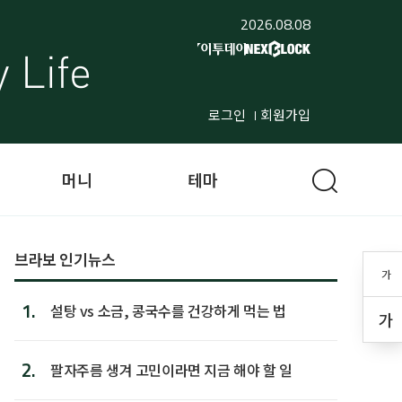
2026.08.08
로그인
회원가입
머니
테마
브라보 인기뉴스
가
1.
설탕 vs 소금, 콩국수를 건강하게 먹는 법
가
2.
팔자주름 생겨 고민이라면 지금 해야 할 일