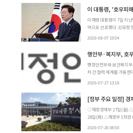
이 대통령, '호우피
이재명 대통령이 7일 지난
역으로 선포했다. 강유정 청와대 수석 대변인 이날 서면 브리핑을 통해 "이 대통령은 오늘 17
시경, 지난 7월 8일부터
2026-08-07 19:54
행정안전부와 보건복지부는
처 간 협력 체계를 가동한다고 27일 밝혔다. 이번 대책
고 조속한 일상 회복을 지
2026-07-27 13:18
주민의 심리 상태를 신속
[정부 주요 일정] 경제
◇재정경제부 27일(월) △KDI FOCUS ‘재생에너지의 효과적 보급 확대를 위한 정책과제’
28일(화) △재경부 1차관 08:00 일자리 전담반(TF)(비공개), 10:00 국무회의(서울청사) △일
자리 전담반(TF) 개최 △「관광진흥법 시행령」 개정 △2025년 인구주택총조사(전수) 결과
2026-07-26 08:50
29일(수) △경제부총리