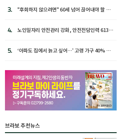
3.
"후회하지 않으려면" 60세 넘어 끊어내야 할 사
람 1위
4.
노인일자리 안전관리 강화, 안전전담인력 613명
첫 배치
5.
‘아파도 집에서 늙고 싶어…’ 고령 가구 40% 노
후 주택이라 어...
브라보 추천뉴스