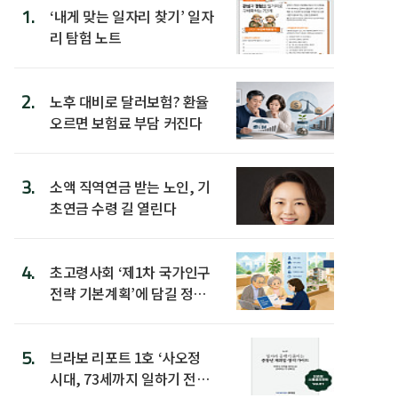
1.
‘내게 맞는 일자리 찾기’ 일자
리 탐험 노트
2.
노후 대비로 달러보험? 환율
오르면 보험료 부담 커진다
3.
소액 직역연금 받는 노인, 기
초연금 수령 길 열린다
4.
초고령사회 ‘제1차 국가인구
전략 기본계획’에 담길 정책
은
5.
브라보 리포트 1호 ‘사오정
시대, 73세까지 일하기 전략’