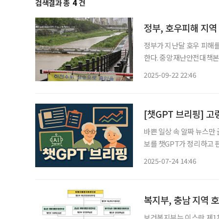
검색결과 총
4
건
정부, 호우피해 지역
정부가 지난달 호우 피해를
한다. 중앙재난안전대책본부는 22일 중앙재난안전대책본부회의 심의를 거쳐 8월 호우 피해
액을 351억 원으로 확정하
2025-09-22 22:46
구비는 373억 원, 피해자
[챗GPT 브리핑] 
바쁜 일상 속 알짜 뉴스만
보를 챗GPT가 정리하고 편집국 기자
분기 이동률 역대 두 번째로 낮아 통계청 발표에 따르면, 올해 2분기 전국
2025-07-24 14:46
년 대비 4만 명 이상 감소
복지부, 충남 지역 
보건복지부는 이스란 제1