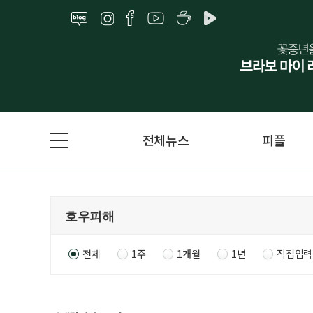
전체뉴스
피플
전체
1주
1개월
1년
직접입력