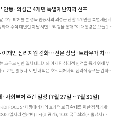
해' 안동·의성군 4개면 특별재난지역 선포
◀
▶
달 호우 피해를 본 경북 안동시와 의성군 관할 4개 면을 특별재난지
 24일까지 이어진 호우로 인해 큰 피해가 발생한 경상북도 안동시와
의성군 관할 4개 면을 특별재난지역으로 선포했다"고 밝혔다. 해당 지역은
행안부·복지부, 호우 이재민 심리지원 강화…전문 상담·트라우마 치료 나서
 호우로 인한 일시 대피자와 이재민 심리적 안정을 돕기 위해 부
은 호우 피해자의 심리적 충격을 완화하
원하기 위해 마련됐다. 양 부처는 ‘찾아가는 심리상담’을 통해 피해
히 확인하고, 스트레스·우울·수면장애 등을 겪는 고위험군에
·사회부처 주간 일정 (7월 27일 ~ 7월 31일)
 17:00 공급망 구