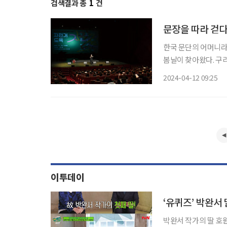
검색결과 총
1
건
문장을 따라 걷다
한국 문단의 어머니라
봄날이 찾아왔다. 구
리고 그의 문학을 잊
2024-04-12 09:25
이투데이
박완서 작가의 딸 호원숙 작가가