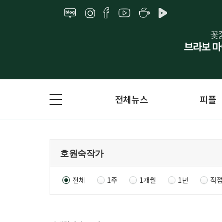
전체뉴스
피플
전체
1주
1개월
1년
직