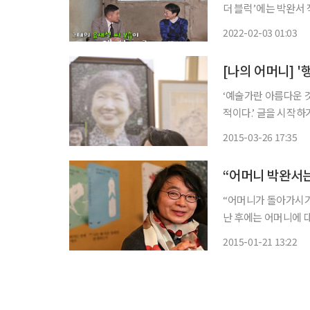
더 블럭’에는 박완서 작
작가는 “5남매 중 첫
2022-02-03 01:03
읍시다’에 출연한 기
‘예술가란 아름다운 
적이다.’ 글을 시작하기 전 오스카 와일드의 소설 의 아름다운 구절은 꼭 인용하고 싶었다. 아
주 오래전 어머니가 글
2015-03-26 17:35
마음에도 언젠가는 어
“어머니 박완서는
“어머니가 돌아가시기
난 후에는 어머니에 대한 글을 더
호원숙 작가는 고인의
2015-01-21 13:22