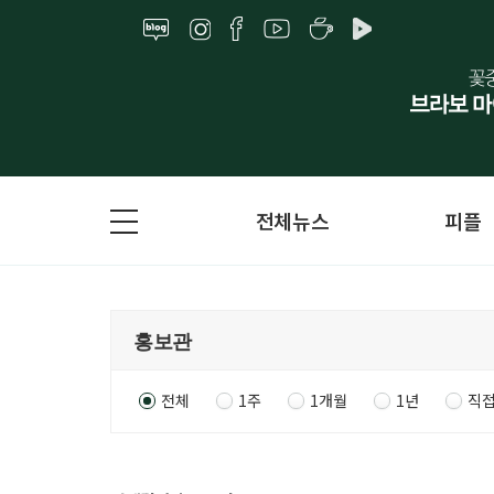
전체뉴스
피플
전체
1주
1개월
1년
직