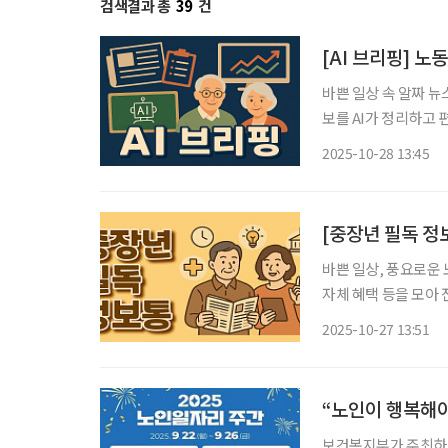
검색결과 총
39
건
[AI 브리핑] 노
바쁜 일상 속 알짜 뉴
보를 AI가 정리하고 편집국 기자
협의 미흡”… 정년연
2025-10-28 13:45
대해 “노사 협의가 
[중장년 필독 정
바쁜 일상, 풍요로운 
자체 혜택 등을 모아 전달 드립니다. 균형 잡힌 식습관
를 위해서는 운동만큼이
2025-10-27 13:51
바른 식습관을 배우고
“노인이 행복해야
보건복지부가 주최하고