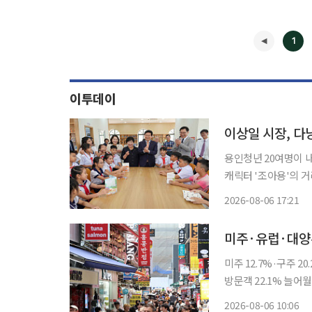
1
이투데이
이상일 시장, 다
용인청년 20여명이 
캐릭터 '조아용'의 
접 텄다. 6일 이투데이 취재를 종합하면 이 시장은 이날 오전 현지시간 베트남 다낭시 꽝푸구
2026-08-06 17:21
청을 방문해 부이응옥
◀
미주·유럽·대양
미주 12.7%·구주 
방문객 22.1% 늘어월드컵
을 찾은 외국인이 10
2026-08-06 10:06