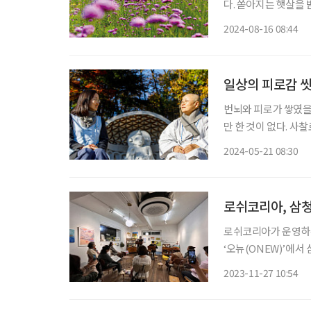
다. 쏟아지는 햇살을
사구, 끊임없이 이어
2024-08-16 08:44
시간 파도에 침식되어
일상의 피로감 
번뇌와 피로가 쌓였을
만 한 것이 없다. 사
고 불계와 만나게 된다
2024-05-21 08:30
른다. 비움을 실천하
로쉬코리아, 삼청
로쉬코리아가 운영하는
‘오뉴(ONEW)’에서 
페스타는 오뉴의 주요
2023-11-27 10:54
경험해본다는 의미를 담