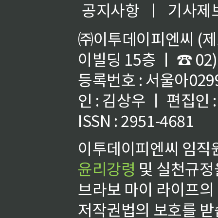
공지사항
ㅣ
기사제
㈜이투데이피엔씨 (제호
이빌딩 15층 ㅣ ☎ 02)
등록번호 : 서울아02992
인 : 김상우 ㅣ 편집인
ISSN : 2951-4681
이투데이피엔씨 임직원
윤리강령
및 실천규정을
브라보 마이 라이프의
저작권법의 보호를 받