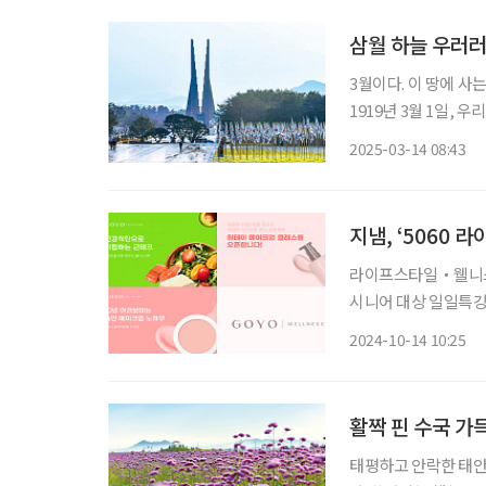
삼월 하늘 우러러
3월이다. 이 땅에 
1919년 3월 1일,
다. 대한독립만세를 외치던
2025-03-14 08:43
안한 땅 천안(天安)
지냄, ‘5060 
라이프스타일・웰니스 
시니어 대상 일일특강을 연다. 지냄이 운영하는 프리미엄 클래스 
오는 10월 17일부터 11월 7일까지 운영한다
2024-10-14 10:25
께 건강한 아름다움 찾
활짝 핀 수국 가
태평하고 안락한 태안