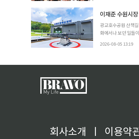
증가율을 기록했다. 
광교호수공원 산책길에
화에서나 보던 일들이 하
준 시장이 자신의 페
2026-08-05 13:19
말 광교호수공원과 광
용
회사소개
ㅣ
이용약