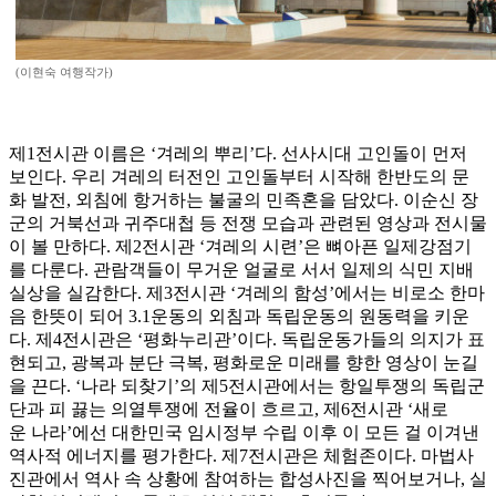
(이현숙 여행작가)
제1전시관 이름은 ‘겨레의 뿌리’다. 선사시대 고인돌이 먼저
보인다. 우리 겨레의 터전인 고인돌부터 시작해 한반도의 문
화 발전, 외침에 항거하는 불굴의 민족혼을 담았다. 이순신 장
군의 거북선과 귀주대첩 등 전쟁 모습과 관련된 영상과 전시물
이 볼 만하다. 제2전시관 ‘겨레의 시련’은 뼈아픈 일제강점기
를 다룬다. 관람객들이 무거운 얼굴로 서서 일제의 식민 지배
실상을 실감한다. 제3전시관 ‘겨레의 함성’에서는 비로소 한마
음 한뜻이 되어 3.1운동의 외침과 독립운동의 원동력을 키운
다. 제4전시관은 ‘평화누리관’이다. 독립운동가들의 의지가 표
현되고, 광복과 분단 극복, 평화로운 미래를 향한 영상이 눈길
을 끈다. ‘나라 되찾기’의 제5전시관에서는 항일투쟁의 독립군
단과 피 끓는 의열투쟁에 전율이 흐르고, 제6전시관 ‘새로
운 나라’에선 대한민국 임시정부 수립 이후 이 모든 걸 이겨낸
역사적 에너지를 평가한다. 제7전시관은 체험존이다. 마법사
진관에서 역사 속 상황에 참여하는 합성사진을 찍어보거나, 실