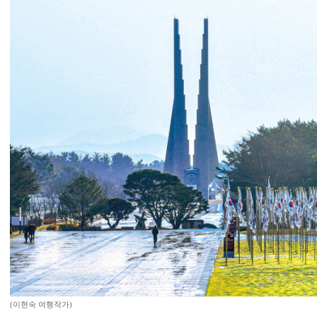
(이현숙 여행작가)