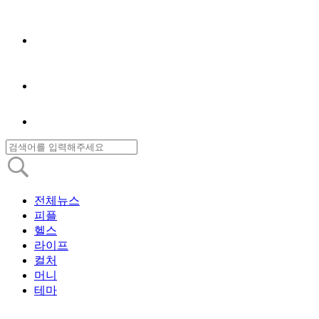
전체뉴스
피플
헬스
라이프
컬처
머니
테마