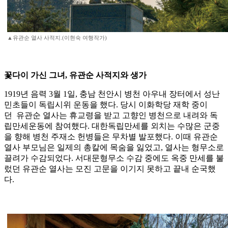
▲유관순 열사 사적지.(이현숙 여행작가)
꽃다이 가신 그녀, 유관순 사적지와 생가
1919년 음력 3월 1일, 충남 천안시 병천 아우내 장터에서 성난
민초들이 독립시위 운동을 했다. 당시 이화학당 재학 중이
던 유관순 열사는 휴교령을 받고 고향인 병천으로 내려와 독
립만세운동에 참여했다. 대한독립만세를 외치는 수많은 군중
을 향해 병천 주재소 헌병들은 무차별 발포했다. 이때 유관순
열사 부모님은 일제의 총칼에 목숨을 잃었고, 열사는 형무소로
끌려가 수감되었다. 서대문형무소 수감 중에도 옥중 만세를 불
렀던 유관순 열사는 모진 고문을 이기지 못하고 끝내 순국했
다.