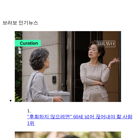
브라보 인기뉴스
1.
"후회하지 않으려면" 60세 넘어 끊어내야 할 사람
1위