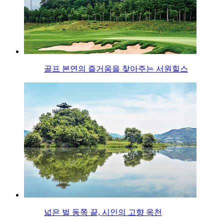
골프 본연의 즐거움을 찾아주는 서원힐스
넓은 벌 동쪽 끝, 시인의 고향 옥천