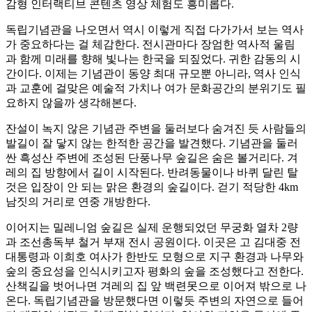
감형 인터랙티브 콘텐츠 영상 체험도 흥미롭다.
독립기념관을 나오면서 역시 이렇게 직접 다가가서 보는 역사
가 중요하다는 걸 체감한다. 전시관마다 장엄한 역사적 울림
과 함께 미래를 향해 빛나는 한국을 되짚었다. 귀한 감동의 시
간이다. 이제는 기념관이 동양 최대 규모뿐 아니라, 역사 인식
과 교훈에 걸맞은 예술적 가치나 여가 문화공간의 분위기도 필
요하지 않을까 생각해본다.
잔설이 녹지 않은 기념관 주변을 둘러보다 숨겨진 듯 사람들의
발길이 잘 닿지 않는 한적한 공간을 발견했다. 기념관을 둘러
싼 흑성산 주변에 조성된 단풍나무 숲길은 숨은 볼거리다. 겨
레의 집 방향에서 길이 시작된다. 반려동물이나 바퀴 달린 탈
것은 입장이 안 되는 맑은 환경의 숲길이다. 걷기 적당한 4km
남짓의 거리로 연중 개방한다.
이어지는 밀레니엄 숲길은 실제 운행되었던 무궁화 열차 2량
과 조선총독부 철거 부재 전시 공원이다. 이곳은 고 김대중 전
대통령과 이희호 여사가 한반도 모형으로 지구 환경과 나무와
숲의 중요성을 인식시키고자 평화의 숲을 조성했다고 전한다.
산책길을 벗어나면 겨레의 집 앞 백련못으로 이어져 밖으로 나
온다. 독립기념관을 방문했다면 이렇듯 주변의 자연으로 들어