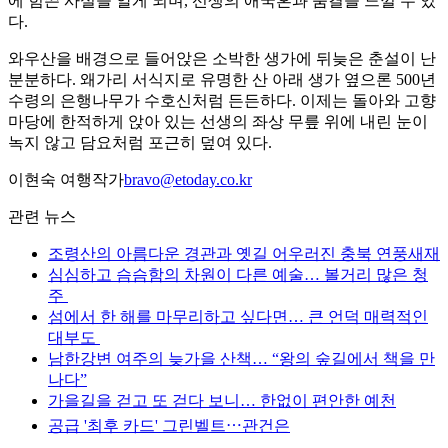
에 힘쓴 사실을 알게 되며, 선생의 애국혼과 숨결을 느낄 수 있
다.
와우산을 배경으로 들어앉은 소박한 생가에 뒤늦은 춘설이 난
분분하다. 왜가리 서식지로 유명한 산 아래 생가 옆으론 500년
수령의 은행나무가 수호신처럼 든든하다. 이제는 돌아와 고향
마당에 한적하게 앉아 있는 선생의 좌상 무릎 위에 내린 눈이
녹지 않고 담요처럼 포근히 덮여 있다.
이현숙 여행작가
bravo@etoday.co.kr
관련 뉴스
조령산의 아름다운 경관과 옛길 어우러진 충북 연풍새재
심심하고 슴슴함의 차원이 다른 예술… 볼거리 많은 청
주
섬에서 한 해를 마무리하고 싶다면… 큰 언덕 매력적인
대부도
남한강변 여주의 늦가을 산책… “왕의 숲길에서 책을 만
나다”
가을길을 걷고 또 걷다 보니… 한없이 편안한 예천
공급 '최후 카드' 그린벨트⋯관건은