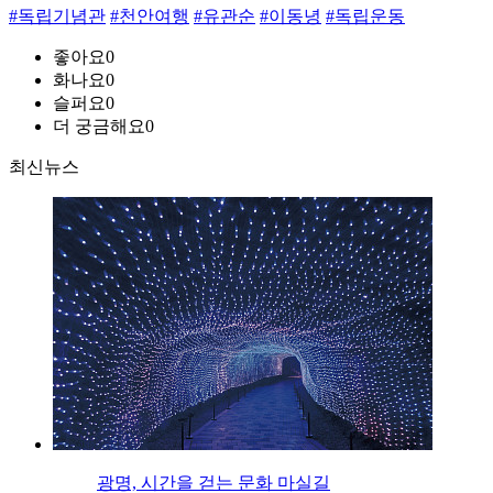
#독립기념관
#천안여행
#유관순
#이동녕
#독립운동
좋아요
0
화나요
0
슬퍼요
0
더 궁금해요
0
최신뉴스
광명, 시간을 걷는 문화 마실길