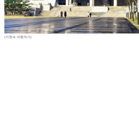
(이현숙 여행작가)