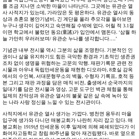
를 조금 지나면 소박한 마을이 나타난다. 그곳에는 유관순 열
사 사적지가 있는데, 가라앉은 듯 평온하다. 유관순 열사의 동
상과 초혼묘 봉안기념비, 긴 계단을 올라 추모각을 돌아보면
누구나 생각이 깊어지고 숙연해질 수밖에 없다. 어릴 적 3.1절
이면 학교에서 불렀던 동요(童謠)가 입안에서 맴돈다. ‘삼월 하
늘 가만히 우러러보며/ 유관순 누나를 생각합니다….’
기념관 내부 전시물 역시 그분의 삶을 조명한다. 기본적인 인
권이나 삶을 유지하기도 힘든 극악한 환경과 기초적인 생존권
조차 없이 생명을 위협하는 고문의 악행. 재판기록문 관련 전
시물과 아우내 독립만세운동을 재현한 디오라마, 8호실 감옥
에서의 수인복, 서대문형무소의 벽돌, 수형자 기록표, 호적 등
본 그리고 재판 과정을 담은 매직 비전, 출생에서 순국까지의
일대기를 담은 전시물과 영상, 고문 도구인 벽관 체험을 통해
일제의 잔악성과 유관순 열사의 불꽃 같은 삶 속에 녹아 있
는 나라 사랑 정신을 느낄 수 있는 전시관이다.
사적지에서 유관순 열사 생가는 가깝다. 병천면 용두리 마을
입구에 생가와 다니던 매봉교회가 나란히 자리 잡고 있다. 매
봉교회는 1919년 만세운동 이후 일제에 의해 폐쇄되었다가 이
화여자고등학교 창립 80주년을 맞아 재건립됐다. 바로 옆으로