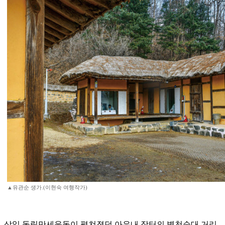
▲유관순 생가.(이현숙 여행작가)
삼일 독립만세운동이 펼쳐졌던 아우내 장터의 병천순대 거리