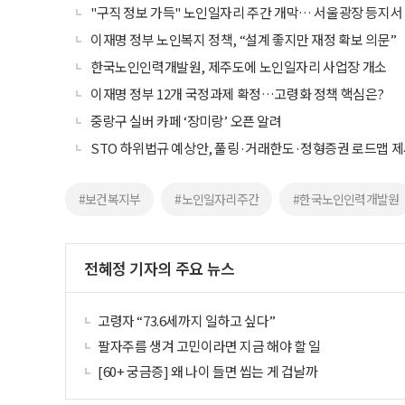
"구직 정보 가득" 노인일자리 주간 개막… 서울광장 등지서
이재명 정부 노인복지 정책, “설계 좋지만 재정 확보 의문”
한국노인인력개발원, 제주도에 노인일자리 사업장 개소
이재명 정부 12개 국정과제 확정…고령화 정책 핵심은?
중랑구 실버 카페 ‘장미랑’ 오픈 알려
STO 하위법규 예상안, 풀링·거래한도·정형증권 로드맵 
#보건복지부
#노인일자리주간
#한국노인인력개발원
전혜정 기자의 주요 뉴스
고령자 “73.6세까지 일하고 싶다”
팔자주름 생겨 고민이라면 지금 해야 할 일
[60+ 궁금증] 왜 나이 들면 씹는 게 겁날까