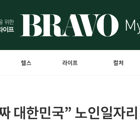
헬스
라이프
컬처
짜 대한민국” 노인일자리