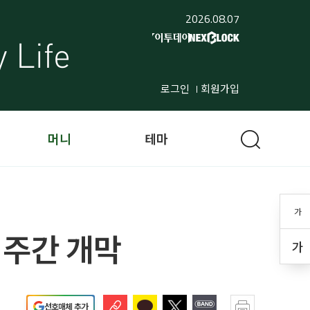
2026.08.07
로그인
회원가입
머니
테마
가
 주간 개막
가
선호매체 추가