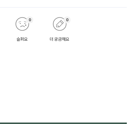
0
0
슬퍼요
더 궁금해요