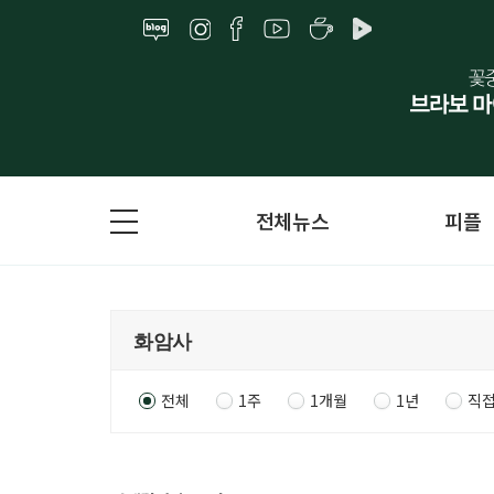
전체뉴스
피플
전체
1주
1개월
1년
직