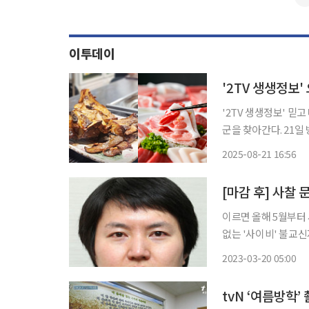
이투데이
'2TV 생생정보' 
군을 찾아간다. 21일 방송되는 KBS2 '2TV 생생정보'에서는 믿고 떠나는 스타의 고장 코너를
통해 고성을 찾아 각종 즐길 거리와 
2025-08-21 16:56
해수욕장을 찾은 방송
[마감 후] 사찰
이르면 올해 5월부터 
없는 '사이비' 불교
느끼면서 자연스럽게 불
2023-03-20 05:00
는데 영 내키지 않기
tvN ‘여름방학