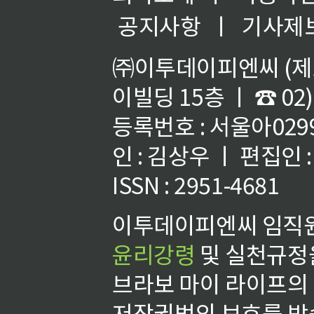
공지사항
ㅣ
기사제
㈜이투데이피엔씨 (제호
이빌딩 15층 ㅣ ☎ 02)
등록번호 : 서울아02992
인 : 김상우 ㅣ 편집인
ISSN : 2951-4681
이투데이피엔씨 임직원
윤리강령
및 실천규정을
브라보 마이 라이프의
저작권법의 보호를 받