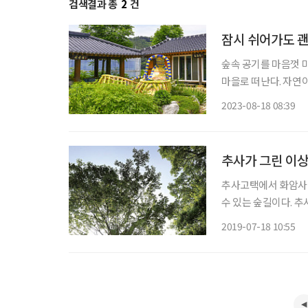
검색결과 총
2
건
잠시 쉬어가도 괜
숲속 공기를 마음껏 마
마을로 떠난다. 자연
쉬어가는 고적한 절집
2023-08-18 08:39
너른 콩밭이 펼쳐진 
추사가 그린 이
추사고택에서 화암사에 
수 있는 숲길이다. 
관람하고 산길을 타는
2019-07-18 10:55