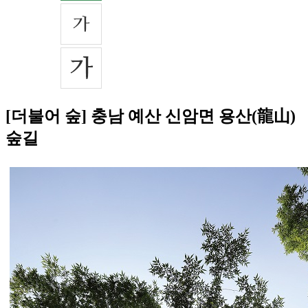
[더불어 숲] 충남 예산 신암면 용산(龍山)
숲길