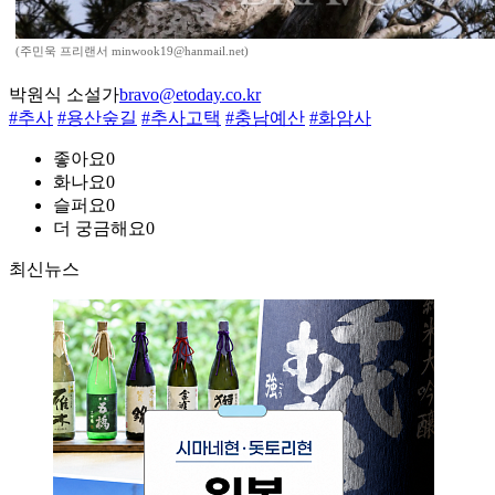
(주민욱 프리랜서 minwook19@hanmail.net)
박원식 소설가
bravo@etoday.co.kr
#추사
#용산숲길
#추사고택
#충남예산
#화암사
좋아요
0
화나요
0
슬퍼요
0
더 궁금해요
0
최신뉴스