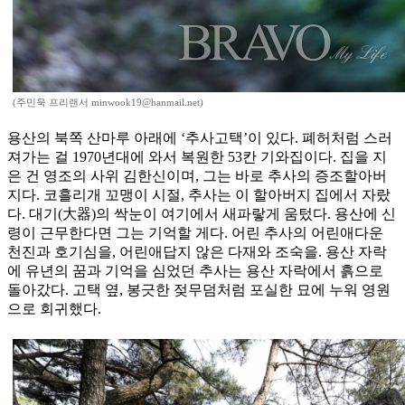
(주민욱 프리랜서 minwook19@hanmail.net)
용산의 북쪽 산마루 아래에 ‘추사고택’이 있다. 폐허처럼 스러
져가는 걸 1970년대에 와서 복원한 53칸 기와집이다. 집을 지
은 건 영조의 사위 김한신이며, 그는 바로 추사의 증조할아버
지다. 코흘리개 꼬맹이 시절, 추사는 이 할아버지 집에서 자랐
다. 대기(大器)의 싹눈이 여기에서 새파랗게 움텄다. 용산에 신
령이 근무한다면 그는 기억할 게다. 어린 추사의 어린애다운
천진과 호기심을, 어린애답지 않은 다재와 조숙을. 용산 자락
에 유년의 꿈과 기억을 심었던 추사는 용산 자락에서 흙으로
돌아갔다. 고택 옆, 봉긋한 젖무덤처럼 포실한 묘에 누워 영원
으로 회귀했다.