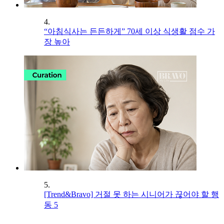
4.
“아침식사는 든든하게” 70세 이상 식생활 점수 가
장 높아
5.
[Trend&Bravo] 거절 못 하는 시니어가 끊어야 할 행
동 5