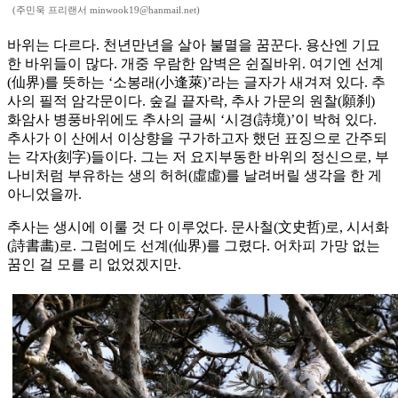
(주민욱 프리랜서 minwook19@hanmail.net)
바위는 다르다. 천년만년을 살아 불멸을 꿈꾼다. 용산엔 기묘
한 바위들이 많다. 개중 우람한 암벽은 쉰질바위. 여기엔 선계
(仙界)를 뜻하는 ‘소봉래(小逢萊)’라는 글자가 새겨져 있다. 추
사의 필적 암각문이다. 숲길 끝자락, 추사 가문의 원찰(願刹)
화암사 병풍바위에도 추사의 글씨 ‘시경(詩境)’이 박혀 있다.
추사가 이 산에서 이상향을 구가하고자 했던 표징으로 간주되
는 각자(刻字)들이다. 그는 저 요지부동한 바위의 정신으로, 부
나비처럼 부유하는 생의 허허(虛虛)를 날려버릴 생각을 한 게
아니었을까.
추사는 생시에 이룰 것 다 이루었다. 문사철(文史哲)로, 시서화
(詩書畵)로. 그럼에도 선계(仙界)를 그렸다. 어차피 가망 없는
꿈인 걸 모를 리 없었겠지만.