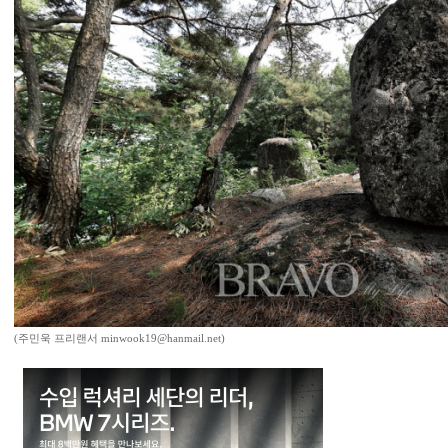
(주민욱 프리랜서 minwook19@hanmail.net)