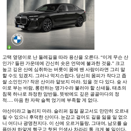
고택 옆댕이로 난 둘레길을 따라 용산을 오른다. “이게 무슨 산
인가? 들판 가운데에 간신히 솟은 언덕에 불과한 것을.” 크고
높고 깊은 산에 심취하는 버릇이 몸에 밴 사람이라면 그리 말
할 수도 있겠지. 그러나 억지스럽다. 당신의 몸피가 작다고 좁
쌀 소인인가? 작은 산이라 얕보지 마라. 있을 것 다 있다. 숲 사
이로 부는 바람, 롱런하는 명가수라 불러야 할 산새들, 태초의
침묵 하나로 좌정한 암반들, 뜻밖에도 깊은 골골마다의 정
적…. 마음 한 자락 슬쩍 얹기에 부족할 게 없다.
야산이라고 놀리지 마라. 슬리퍼 질질 끌고서도 만만히 오르내
릴 수 있으니 후덕한 산이다. 눈감고 걸어도 길을 잃을 일 없으
니 어디나 광명천지다. 이 산에 오르거들랑, 그대여, 남모를 슬
픔마저 하얗게 헹구고 헛된 인생사 차라리 통 크게 볼 일이다.