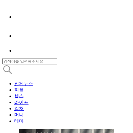
전체뉴스
피플
헬스
라이프
컬처
머니
테마