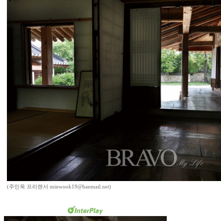
(주민욱 프리랜서 minwook19@hanmail.net)