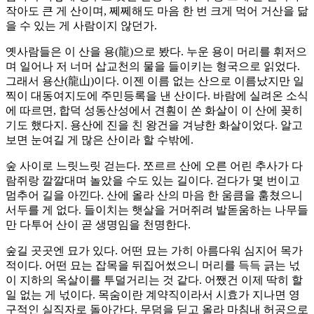
작아도 큰 게 산이며, 쩨쩨해도 마음 한 번 크게 먹어 거산을 닮
을 수 있는 게 사람이지 않던가.
옛사람들은 이 산을 용(龍)으로 봤다. 누운 용이 머리를 휘저으
며 일어나 저 너머 삽교천의 물을 들이키는 형국으로 읽었다.
그래서 용산(龍山)이다. 이젠 이름 없는 산으로 이름났지만 일
찍이 대동여지도에 주민등록을 낸 산이다. 바람에 실려온 소식
에 따르면, 합덕 성동산성에서 견훤이 쏜 화살이 이 산에 꽂히
기도 했다지. 용산에 진을 친 왕건을 겨냥한 화살이었다. 알고
보면 눈여길 게 많은 산이라 할 수밖에.
숲 사이로 느릿느릿 걷는다. 쪼르르 산에 오른 어린 추사가 다
람쥐랑 깔깔대며 놀았을 수도 있는 길이다. 걷다가 몇 번이고
멈추어 길을 아낀다. 산에 올라 산의 마음 한 움큼을 훔쳤으니
서두를 게 없다. 들이치는 햇살을 거머쥐려 발돋움하는 나무들
만 다투어 산이 곧 생명임을 천명한다.
숲길 곳곳엔 묘가 있다. 어떤 묘는 가히 아름다워 심지어 목가
적이다. 어떤 묘는 잡목을 뒤집어썼으니 머리를 득득 긁는 넋
이 지하의 옥살이를 투덜거리는 것 같다. 어쨌건 이제 딱히 할
일 없는 게 넋이다. 목숨이란 계약직이라서 시효가 지나면 영
구적인 실직자로 돌아간다. 무덤을 딛고 올라 마침내 허공으로