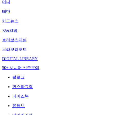
머니
테마
카드뉴스
컷&칼럼
브라보스페셜
브라보리포트
DIGITAL LIBRARY
50+ 시니어 신춘문예
블로그
인스타그램
페이스북
유튜브