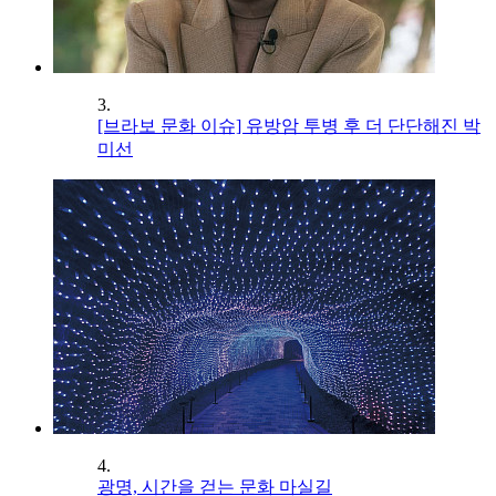
3.
[브라보 문화 이슈] 유방암 투병 후 더 단단해진 박
미선
4.
광명, 시간을 걷는 문화 마실길