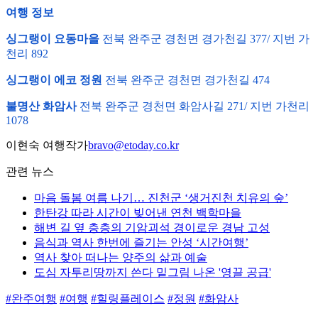
여행 정보
싱그랭이 요동마을
전북 완주군 경천면 경가천길 377/ 지번 가
천리 892
싱그랭이 에코 정원
전북 완주군 경천면 경가천길 474
불명산 화암사
전북 완주군 경천면 화암사길 271/ 지번 가천리
1078
이현숙 여행작가
bravo@etoday.co.kr
관련 뉴스
마음 돌봄 여름 나기… 진천군 ‘생거진천 치유의 숲’
한탄강 따라 시간이 빚어낸 연천 백학마을
해변 길 옆 층층의 기암괴석 경이로운 경남 고성
음식과 역사 한번에 즐기는 안성 ‘시간여행’
역사 찾아 떠나는 양주의 삶과 예술
도심 자투리땅까지 쓴다 밑그림 나온 '영끌 공급'
#완주여행
#여행
#힐링플레이스
#정원
#화암사