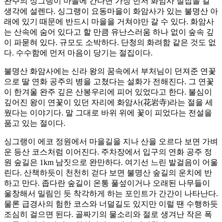
완주의 싱그랭이 마을에 간다면 가장 먼저 화암사 절집을 갈
생각에 설렌다. 싱그랭이 요동마을이 화암사가 있는 불명산 아
래에 있기 때문에 반드시 마을을 거쳐야만 갈 수 있다. 화암사
는 산속에 숨어 있다고 할 만큼 유난스러움 하나 없이 숲속 깊
이 파묻혀 있다. 규모도 소박하다. 단청의 화려함 같은 것도 없
다. 수수함에 먼저 마음이 당기는 절집이다.
불명산 화암사에는 신라 왕의 꿈속에서 부처님이 던져준 연꽃
으로 딸 연화 공주의 병을 고쳤다는 설화가 전해진다. 그 연꽃
이 한겨울 완주 깊은 산봉우리에 피어 있었다고 한다. 불심이
깊어진 왕이 연꽃이 있던 자리에 화암사(花岩寺)라는 절을 세
웠다는 이야기다. 말 그대로 바위 위에 꽃이 피었다는 전설을
품고 있는 절이다.
싱그랭이 에코 정원에서 마을길을 지나 산을 오르다 보면 가벼
운 등산 코스처럼 이어진다. 주차장에서 입구의 연화 공주 정
원 숲길은 1km 남짓으로 완만하다. 여기선 느린 발걸음이 어울
린다. 산책하듯이 천천히 걷다 보면 불명산 숲길의 운치에 반
하고 만다. 좁다란 숲길이 온통 풀섶이거나 오래된 나무들이
울창해서 밀림인 듯 착각하게 하는 포인트가 간간이 나타난다.
물론 급경사의 험한 코스와 너덜길도 있지만 이럴 땐 수행하듯
조심히 걸으면 된다. 골짜기의 물소리와 절로 생겨난 작은 폭