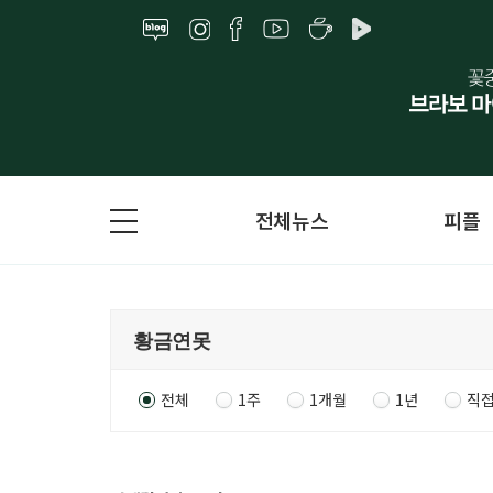
전체뉴스
피플
전체
1주
1개월
1년
직