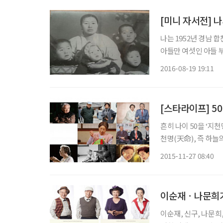
[미니 자서전] 나
나는 1952년 경남 
아들만 여섯인 아들 부자 집이다. 원래 어머니는 아들만 일곱을
기고 잃었다고 한다. 
2016-08-19 19:11
않아 부모님의 애를 
[스타라이프] 5
흔히 나이 50을 ‘지천
천명(天命), 즉 하늘
하늘의 명령이나 원리
2015-11-27 08:40
그에 순응하거나 객관
이순재ㆍ나문희가
이순재, 신구, 나문희, 성병숙이