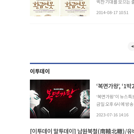
벅찬 기대를 모으는 출
대 미국 극작가 어니스트
2014-08-17 10:51
문화공장 수현재컴퍼니
이투데이
‘복면가왕’, ‘1
‘복면가왕’이 뉴스특보로 결방한다. 16일 MBC 측은 
금일 오후 6시에 방송 
KBS도 호우 특보를 
2023-07-16 14:16
‘전국노래자랑’과 ‘황
[이투데이 말투데이] 남원북철(南轅北轍)/유비