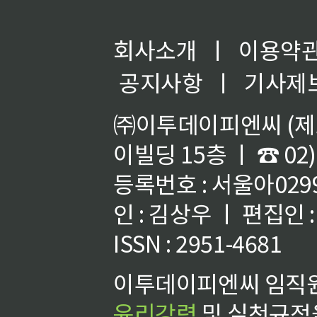
회사소개
ㅣ
이용약
공지사항
ㅣ
기사제
㈜이투데이피엔씨 (제호
이빌딩 15층 ㅣ ☎ 02)
등록번호 : 서울아02992
인 : 김상우 ㅣ 편집인
ISSN : 2951-4681
이투데이피엔씨 임직원
윤리강령
및 실천규정을