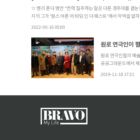
☆ 헨리 폰다 명언 “전력 질주하는 말은 다른 경주마를 곁눈질하지 않는다.” 할리우드의 선한 역할의 아이콘. 선량하고 정직한 이미
지의 그가 ‘원스 어폰 어 타임 인 더 웨스트’에서 악역을 맡
연기를 보여줬다. 상복이 없던 그는 딸 제인 폰다와 함께 출
2022-05-16 05:00
원로 연극인이 펼
원로 연극인들의 예술혼이 담
공공그라운드에서 제4회
출가 표재순ㆍ정진수
2019-11-18 17:21