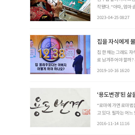
작됐다. “아따, 엄마
렸다. 무심한 남편과
2023-04-25 08:27
냈지만 ‘그마저도 추
집을 자식에게 
집 한 채는 그래도 
로 남겨주어야 할까?
활에 쪼들려가면서 꼭 그럴 필
2019-10-16 16:20
로그램 “황금연못”에
‘용도변경’된 삶
“로마에 가면 로마법을
고 있다. 필자는 어느
경’이라는 적극적인 자
2016-11-14 11:16
자의 이름 ‘변용도’