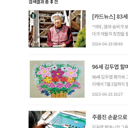
검색결과 총
8
건
[카드뉴스] 83
“아따, 엄마 솜씨가 보통이 아닌데?” 여든셋의 어느 날
다가 아들의 칭찬을 들
것저것 그려서 벽에 붙
2024-04-19 08:40
나는 1928년 일본 오
96세 김두엽 할
96세 김두엽 화가와
리에서 7월 2일까지 열린다. 김두엽 씨는 여든셋에 그림을 시작해 올해
2020년 아트스페이스
2023-06-23 16:27
러리 초대 개인전 등 
주름진 손끝으로 
김두엽 할머니의 그림 