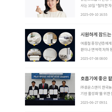
사는 10일 “철저한
자기 관리로 알려진 장나라와
2025-09-10 16:55
긍정적이고 건강한 매
시원하게 잠드는 
여름철 중장년층에게 
환이나 면역력 저하 등
해 잠 못 이루는 밤
2025-07-08 08:00
아
호흡기에 좋은 
㈜휴온스엔이 한국농
기반 활성화’를 위한 
새싹작물 산업의 활성화
2025-06-27 09:51
엔은 이번 협약을 통