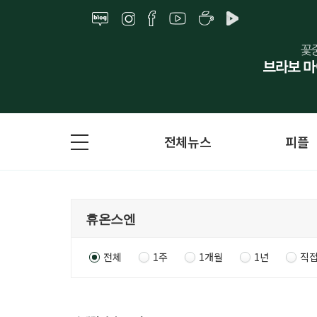
전체뉴스
피플
전체
1주
1개월
1년
직