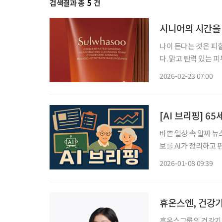
검색결과 총
5
건
시니어의 시간을
나이 든다는 것은 피
다. 맑고 탄력 있는 
컨디션. 시니어가 바
2026-02-23 07:00
을 붙잡아두는 관리다
[AI 브리핑] 6
바쁜 일상 속 알짜 뉴
보를 AI가 정리하고 편집국 기자가
15일부터 예매 한국철
2026-01-08 09:39
65세 이상 고령자·장
휴온스엔, 건강기
휴온스그룹의 건강기능