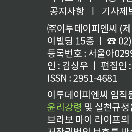
공지사항
ㅣ
기사제
㈜이투데이피엔씨 (제호
이빌딩 15층 ㅣ ☎ 02)
등록번호 : 서울아02992
인 : 김상우 ㅣ 편집인
ISSN : 2951-4681
이투데이피엔씨 임직원
윤리강령
및 실천규정을
브라보 마이 라이프의
저작권법의 보호를 받