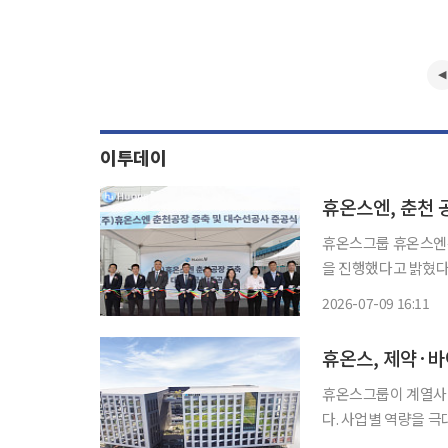
이투데이
휴온스엔, 춘천 
휴온스그룹 휴온스엔은
을 진행했다고 밝혔다
천시 육동한 시장 및 시 투자유치
2026-07-09 16:11
추출 설비 생산능력은 기
휴온스, 제약·바
휴온스그룹이 계열사 
다. 사업별 역량을 극
휴온스그룹에 따르면 