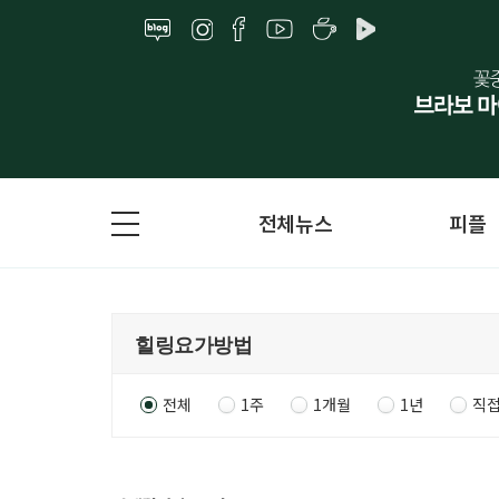
전체뉴스
피플
전체
1주
1개월
1년
직