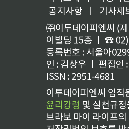
공지사항
ㅣ
기사제
㈜이투데이피엔씨 (제호
이빌딩 15층 ㅣ ☎ 02)
등록번호 : 서울아02992
인 : 김상우 ㅣ 편집인
ISSN : 2951-4681
이투데이피엔씨 임직원
윤리강령
및 실천규정을
브라보 마이 라이프의
저작권법의 보호를 받