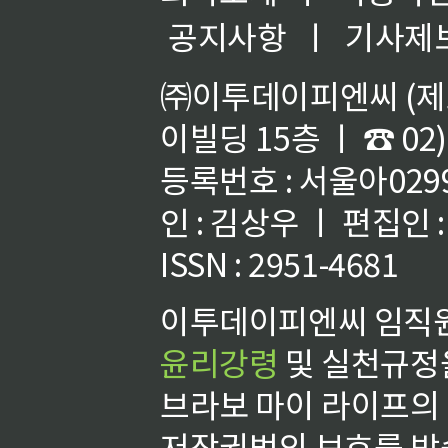
공지사항
ㅣ
기사제
㈜이투데이피엔씨 (제호
이빌딩 15층 ㅣ ☎ 02)
등록번호 : 서울아02992
인 : 김상우 ㅣ 편집인
ISSN : 2951-4681
이투데이피엔씨 임직원
윤리강령
및 실천규정을
브라보 마이 라이프의
저작권법의 보호를 받