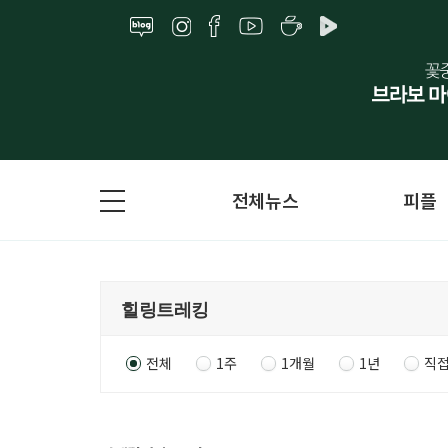
전체뉴스
피플
전체
1주
1개월
1년
직