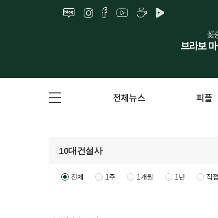
전체뉴스
피플
전체
1주
1개월
1년
직