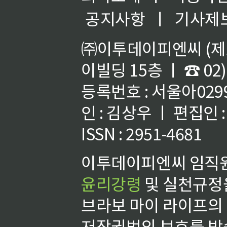
공지사항
ㅣ
기사제
㈜이투데이피엔씨 (제호
이빌딩 15층 ㅣ ☎ 02)
등록번호 : 서울아02992
인 : 김상우 ㅣ 편집인
ISSN : 2951-4681
이투데이피엔씨 임직원
윤리강령
및 실천규정을
브라보 마이 라이프의
저작권법의 보호를 받