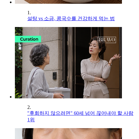
1.
설탕 vs 소금, 콩국수를 건강하게 먹는 법
2.
"후회하지 않으려면" 60세 넘어 끊어내야 할 사람
1위