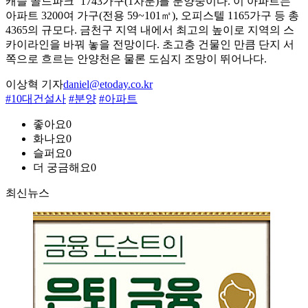
캐슬 골드파크’ 1743가구(1차분)를 분양중이다. 이 아파트는
아파트 3200여 가구(전용 59~101㎡), 오피스텔 1165가구 등 총
4365의 규모다. 금천구 지역 내에서 최고의 높이로 지역의 스
카이라인을 바꿔 놓을 전망이다. 초고층 건물인 만큼 단지 서
쪽으로 흐르는 안양천은 물론 도심지 조망이 뛰어나다.
이상혁 기자
daniel@etoday.co.kr
#10대건설사
#분양
#아파트
좋아요
0
화나요
0
슬퍼요
0
더 궁금해요
0
최신뉴스