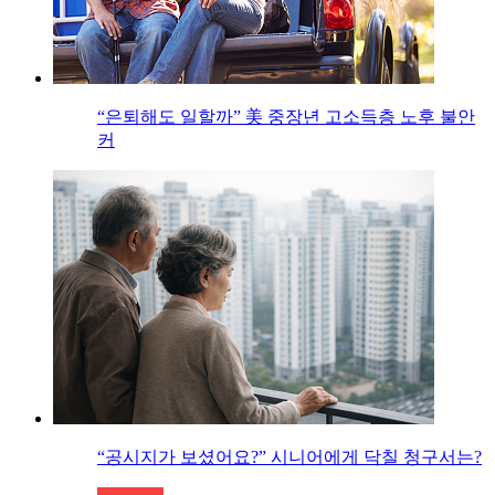
“은퇴해도 일할까” 美 중장년 고소득층 노후 불안
커
“공시지가 보셨어요?” 시니어에게 닥칠 청구서는?