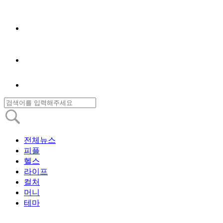
전체뉴스
피플
헬스
라이프
컬처
머니
테마