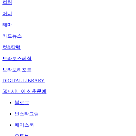
컬처
머니
테마
카드뉴스
컷&칼럼
브라보스페셜
브라보리포트
DIGITAL LIBRARY
50+ 시니어 신춘문예
블로그
인스타그램
페이스북