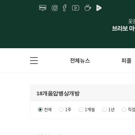
전체뉴스
피플
전체
1주
1개월
1년
직