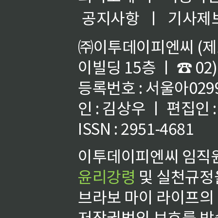
공지사항
ㅣ
기사제
㈜이투데이피엔씨 (제호
이빌딩 15층 ㅣ ☎ 02)
등록번호 : 서울아02992
인 : 김상우 ㅣ 편집인
ISSN : 2951-4681
이투데이피엔씨 임직원
윤리강령
및 실천규정을
브라보 마이 라이프의
저작권법의 보호를 받