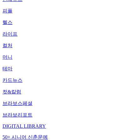
피플
헬스
라이프
컬처
머니
테마
카드뉴스
컷&칼럼
브라보스페셜
브라보리포트
DIGITAL LIBRARY
50+ 시니어 신춘문예