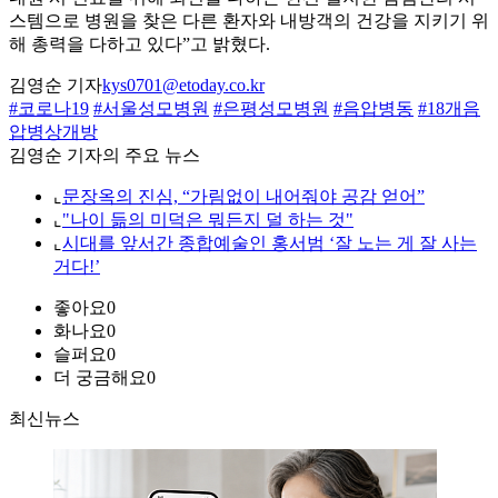
스템으로 병원을 찾은 다른 환자와 내방객의 건강을 지키기 위
해 총력을 다하고 있다”고 밝혔다.
김영순 기자
kys0701@etoday.co.kr
#코로나19
#서울성모병원
#은평성모병원
#음압병동
#18개음
압병상개방
김영순 기자의 주요 뉴스
⌞
문장옥의 진심, “가림없이 내어줘야 공감 얻어”
⌞
"나이 듦의 미덕은 뭐든지 덜 하는 것"
⌞
시대를 앞서간 종합예술인 홍서범 ‘잘 노는 게 잘 사는
거다!’
좋아요
0
화나요
0
슬퍼요
0
더 궁금해요
0
최신뉴스