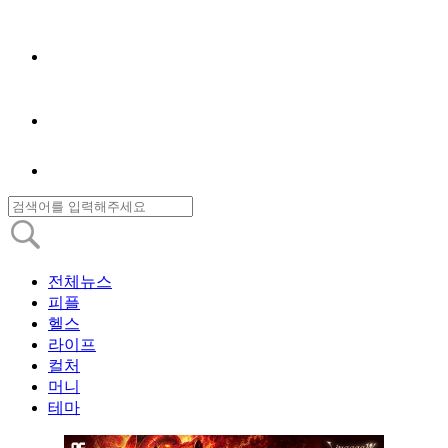
전체뉴스
피플
헬스
라이프
컬처
머니
테마