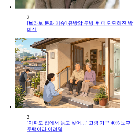
2.
[브라보 문화 이슈] 유방암 투병 후 더 단단해진 박
미선
3.
‘아파도 집에서 늙고 싶어…’ 고령 가구 40% 노후
주택이라 어려워