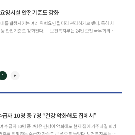
인요양시설 안전기준도 강화
치매를 발생시키는 여러 위험요인을 미리 관리하기로 했다. 특히 치
 등 안전기준도 강화된다. 보건복지부는 24일 오전 국무회의에
 내용을 담은 ‘생활 속 치매 대응전략’을 발표했다. 정부의 이같은 조치는 치매가 갑자기 생기는
1
급자 10명 중 7명 “건강 악화해도 집에서”
수급자 10명 중 7명은 건강이 악화해도 현재 집에 거주하길 희망
◀
▶
를 희망하는 수급자 가족도 큰 폭으로 늘었다. 보건복지부는 6