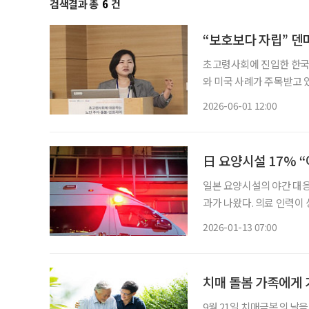
검색결과 총
6
건
“보호보다 자립” 
초고령사회에 진입한 한국
와 미국 사례가 주목받고 
적인 삶을 유지할 수 있도록 환경을 
2026-06-01 12:00
과 교수는 지난달 29일 
日 요양시설 17% “
일본 요양시설의 야간 대응
과가 나왔다. 의료 인력이
에 의존하는 구조가 이어지
2026-01-13 07:00
지난해 4월부터 12월까지
치매 돌봄 가족에게 
9월 21일 치매극복의 날을