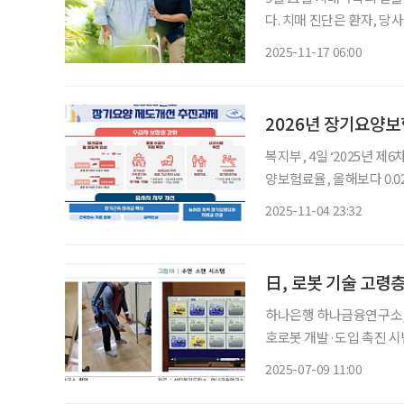
다. 치매 진단은 환자, 당사자만의 문제가 아니다. 가장 가까운 가족에게도 삶의 질과 일상을
송두리째 흔드는 충격으로 
2025-11-17 06:00
매는 처음이지?’의 저자이
복지부, 4일 ‘2025년 
양보험료율, 올해보다 0.0
료 1만8362원…올해보다 517원 증가 보건복지부가 2026
2025-11-04 23:32
0.9182%에서 0.9448
日, 로봇 기술 고령
하나은행 하나금융연구소, 
호로봇 개발·도입 촉진 시
력해야” 우리나라가 초고령사회에 진입한 만큼 고령층 돌봄 서비스에 로봇 기술을 접목하는
2025-07-09 11:00