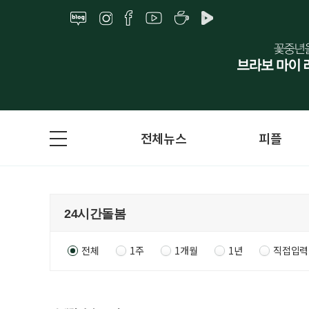
전체뉴스
피플
전체
1주
1개월
1년
직접입력