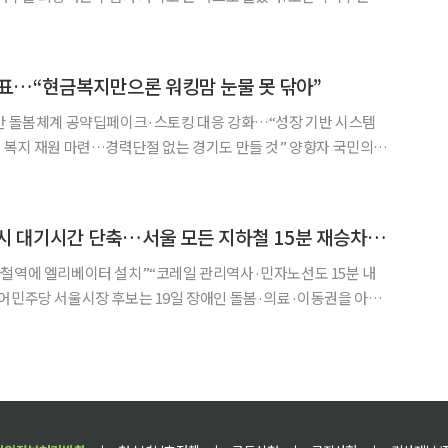
‘2025년 장기요양 실태조사’ 결과를 발표했다. 한국보건사회연구원
 13일부터 11월 19일까지 면접, 전화, 인터넷설문을
표…“현금복지만으론 워킹맘 눈물 못 닦아”
시간 돌봄체계 공약딥페이크·스토킹 대응 강화…“성장 기반 시스템
 재원 마련…경력단절 없는 경기도 만들 것” 양향자 국민의힘
여성 안전과 돌봄, 노동·가족 정책을 아우르는 여성 공약을 발표하
며 “단순 현금 지원 중심 복지로는 워킹맘의 현실을 해결할 수 없다”고 밝혔다. 양
정원오 “장애인콜택시 대기시간 단축…서울 모든 지하철 15분 재승차 무료”
하철역에 엘리베이터 설치”“코레일 관리역사·민자노선도 15분 내
서울 모든 지하철역에 ‘15분 재승차’ 제도를 적용하겠다는 공약을
했다. 정 후보는 이날 ‘장애인도 살기 좋은 서울’ 공약을 발표하며 “돌