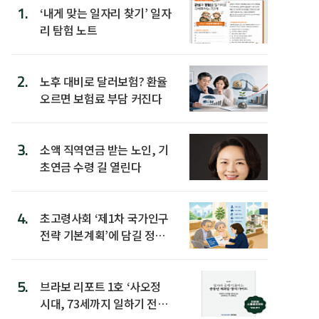
1.
‘내게 맞는 일자리 찾기’ 일자
리 탐험 노트
2.
노후 대비로 달러보험? 환율
오르면 보험료 부담 커진다
3.
소액 직역연금 받는 노인, 기
초연금 수령 길 열린다
4.
초고령사회 ‘제1차 국가인구
전략 기본계획’에 담길 정책
은
5.
브라보 리포트 1호 ‘사오정
시대, 73세까지 일하기 전략’