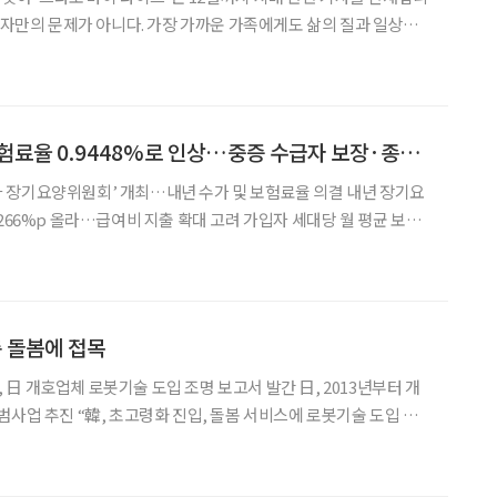
다가온다. 제도는 많지만 정작 가족에게 와닿는 건 많지 않다. ‘치
자 10년 넘게 치매안심센터에서 일해온 사
2026년 장기요양보험료율 0.9448%로 인상…중증 수급자 보장·종사자 처우 강화
제6차 장기요양위원회’ 개최…내년 수가 및 보험료율 의결 내년 장기요
266%p 올라…급여비 지출 확대 고려 가입자 세대당 월 평균 보험
년도 장기요양보험료율을 현행
%로 인상하기로 결정했다고 4일 밝혔다.
층 돌봄에 접목
日 개호업체 로봇기술 도입 조명 보고서 발간 日, 2013년부터 개
범사업 추진 “韓, 초고령화 진입, 돌봄 서비스에 로봇기술 도입 노
방안을 연구해야 한다는 제언이 나왔다. 박지홍 하나금융연구소 연구위원은