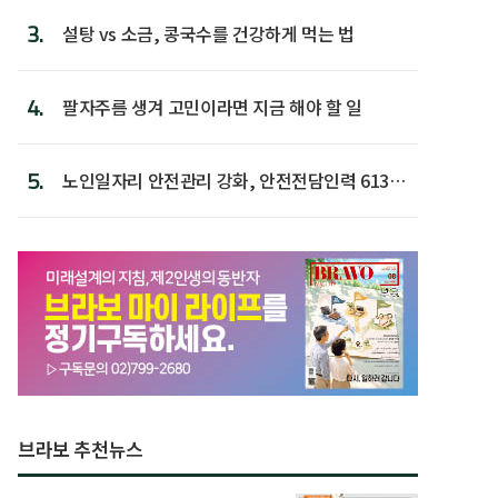
3.
설탕 vs 소금, 콩국수를 건강하게 먹는 법
4.
팔자주름 생겨 고민이라면 지금 해야 할 일
5.
노인일자리 안전관리 강화, 안전전담인력 613명
첫 배치
브라보 추천뉴스