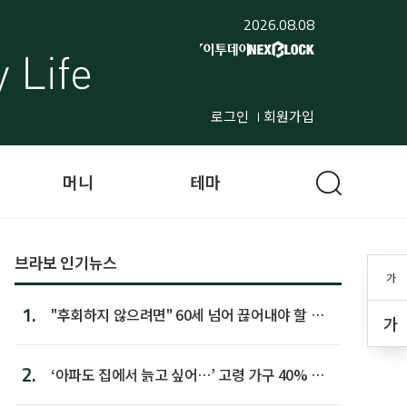
2026.08.08
로그인
회원가입
머니
테마
브라보 인기뉴스
가
1.
"후회하지 않으려면" 60세 넘어 끊어내야 할 사
가
람 1위
2.
‘아파도 집에서 늙고 싶어…’ 고령 가구 40% 노
후 주택이라 어...