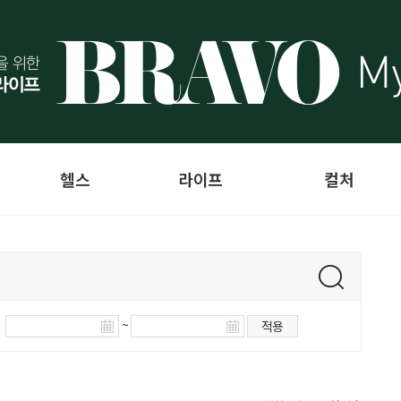
헬스
라이프
컬처
~
적용