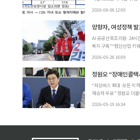
일 이 같은 내용이 담긴 
2026-08-06 12:00
과 한국리서치가 지난해 8월
양향자, 여성정책 발
AI 공공산후조리원·24
복지 구축”“첨단산업 키워 복지
경기도지사 후보가 26일 
2026-05-26 16:09
“저상버스 확대·모든 지
재승차 무료” 정원오 더불어민주당 서울시장 후보는 19일 장애인 돌봄·의료·이동권을 아우
르는 지원체계를 구축하고 
2026-05-19 16:34
잇달아 공개