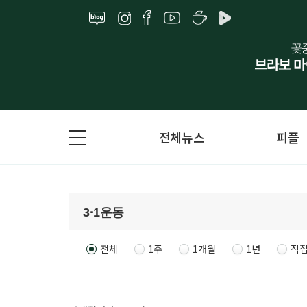
전체뉴스
피플
전체
1주
1개월
1년
직