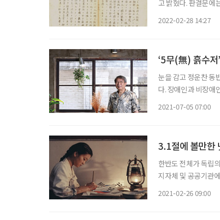
고 밝혔다. 판결문에는 이
안전부에 따르면 복원된 기록물은 
2022-02-28 14:27
중 31인과 핵심 참가
‘5무(無) 흙수저
눈을 감고 정운찬 
다. 장애인과 비장애인
도 아로새겨져 있다.
2021-07-05 07:00
신림동의 ‘동반성장연
3.1절에 볼만한
한반도 전체가 독립의 
지자체 및 공공기관에
획이다. 거리에서 만
2021-02-26 09:00
독립운동가들의 숭고한