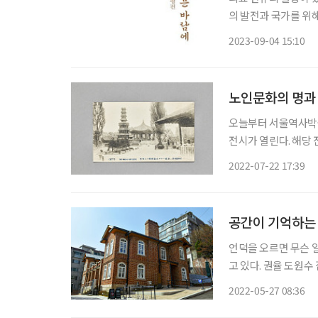
의 발전과 국가를 위
에 평생 헌신한 한의
2023-09-04 15:10
명 신호, 신현표)의 
노인문화의 명과 
오늘부터 서울역사박물
전시가 열린다. 해당
의미를 되짚어볼 수 있다. 탑골공원은 1919년 3월 1일 독립선언문을 낭독하
2022-07-22 17:39
쳤던 3·1운동의 발
공간이 기억하는 
언덕을 오르면 무슨 
고 있다. 권율 도원
가을이면 온 동네에 
2022-05-27 08:36
로 붉은 벽돌집과 바