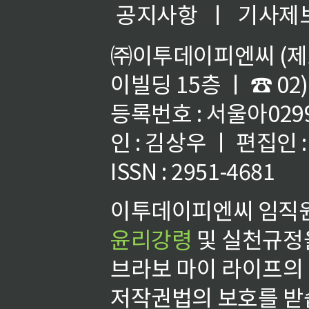
공지사항
ㅣ
기사제
㈜이투데이피엔씨 (제호
이빌딩 15층 ㅣ ☎ 02)
등록번호 : 서울아02992
인 : 김상우 ㅣ 편집인
ISSN : 2951-4681
이투데이피엔씨 임직원
윤리강령
및 실천규정을
브라보 마이 라이프의
저작권법의 보호를 받