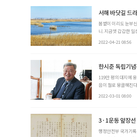
서해 바닷길 드
봄볕이 이리도 눈부신
니. 지금껏 갑갑한 일
자신을 잠깐씩이라도 
2022-04-21 08:56
잔한 서해 바다에 천혜
한시준 독립기념관
119만 평의 대지에 
음이 절로 뭉클해진다. 
을 앞두고 천안 독립기
2022-03-01 08:00
3·1운동 앞장선
행정안전부 국가기록원