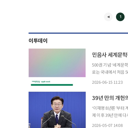
1
이투데이
민음사 세계문학전
500권 기념 ‘세계문학전집 이야기’도 출간 민
로는 국내에서 처음 50
년 만이다. 500번째
2026-06-15 11:23
◀
39년 만의 개헌의
‘이재명 8년론’부터 계엄
제 이후 39년 만에 
입되는 것 아니냐”, 
2026-05-07 14:08