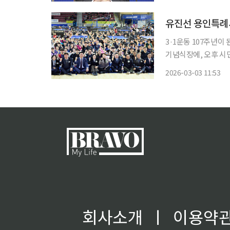
동 헌법 전문 수록, 
유진선 용인특례시
3·1운동 107주년이
기념식장에, 오후 시민
사를 기억하고 시민 곁에 
2026-03-03 11:53
시의회에 따르면 유진
회사소개
ㅣ
이용약