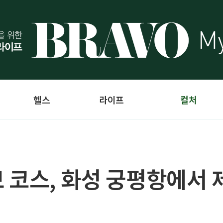
헬스
라이프
컬처
 코스, 화성 궁평항에서