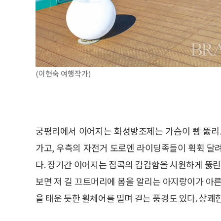
(이현숙 여행작가)
궁평리에서 이어지는 화성방조제는 가슴이 뻥 뚫리도
가고, 우측의 자전거 도로엔 라이딩족들이 휙휙 달
다. 장기간 이어지는 집콕의 갑갑함을 시원하게 뚫린
보면 저 길 끄트머리에 봄을 알리는 아지랑이가 아른
을 태운 듯한 휠체어를 밀며 걷는 풍경도 있다. 상쾌