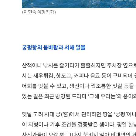
(이현숙 여행작가)
궁평항의 봄바람과 서해 일몰
산책이나 낚시를 즐기다가 출출해지면 주차장 옆으로
서는 새우튀김, 핫도그, 커피나 음료 등이 구비되어
어회를 맛볼 수 있고, 생선이나 짭조름한 젓갈 등을
있는 길은 최근 방영된 드라마 ‘그해 우리는’의 웅이
옛날 고려 시대 궁(宮)에서 관리하던 땅을 ‘궁평’이
이 지형이나 기후 조건을 검증받은 셈이다. 평일 
사진가들이 오갈 뿐, 그다지 붐비지 않아 비대면의 