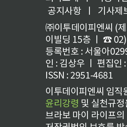
공지사항
ㅣ
기사제
㈜이투데이피엔씨 (제호
이빌딩 15층 ㅣ ☎ 02)
등록번호 : 서울아02992
인 : 김상우 ㅣ 편집인
ISSN : 2951-4681
이투데이피엔씨 임직원
윤리강령
및 실천규정을
브라보 마이 라이프의
저작권법의 보호를 받