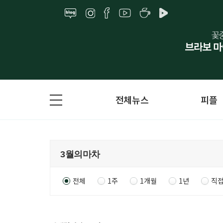
전체뉴스
피플
전체
1주
1개월
1년
직