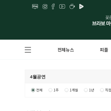
전체뉴스
피플
전체
1주
1개월
1년
직