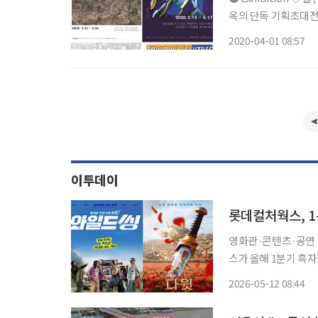
옥의 단독 기획초대전
살고 있는 환경, 즉
2020-04-01 08:57
은 제한성을 전제로 한
이투데이
롯데컬처웍스, 1
영화관·콘텐츠·공연 연
스가 올해 1분기 흑자
화에 속도를 낸다. 영
2026-05-12 08:44