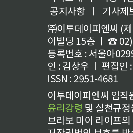
공지사항
ㅣ
기사제
㈜이투데이피엔씨 (제호
이빌딩 15층 ㅣ ☎ 02)
등록번호 : 서울아02992
인 : 김상우 ㅣ 편집인
ISSN : 2951-4681
이투데이피엔씨 임직원
윤리강령
및 실천규정을
브라보 마이 라이프의
저작권법의 보호를 받