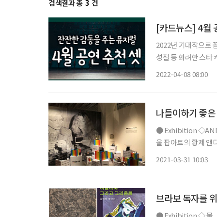
검색결과 총
3
건
[카드뉴스] 4월 
2022년 기대작으로 
성철 등 화려한 스타
작으로 한 ‘아몬드’는
2022-04-08 08:00
동을 소재로 한
나들이하기 좋은 
● Exhibition ◇ANDY WARHOL : BEGINNING SEOUL 일정 6월 27일까지 장소 더현대서
울 팝아트의 황제 앤
다. 여의도 더현대서
2021-03-31 10:03
워홀 전시 중 최대 규
브라보 독자를 위
● Exhibition ◇ 물, 비늘, 껍질 일정 4월 26일까지 장소 복합문화공간에무 B2 갤러리 김정