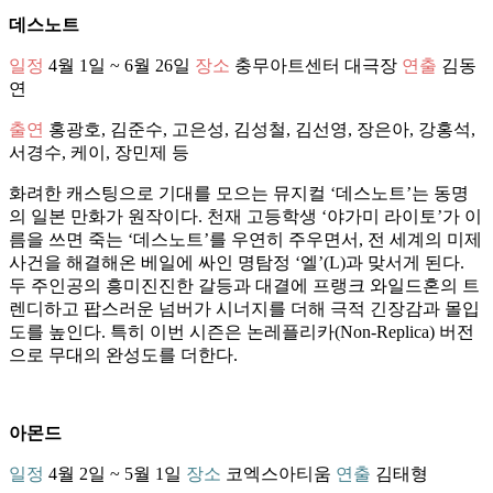
데스노트
일정
4월 1일 ~ 6월 26일
장소
충무아트센터 대극장
연출
김동
연
출연
홍광호, 김준수, 고은성, 김성철, 김선영, 장은아, 강홍석,
서경수, 케이, 장민제 등
화려한 캐스팅으로 기대를 모으는 뮤지컬 ‘데스노트’는 동명
의 일본 만화가 원작이다. 천재 고등학생 ‘야가미 라이토’가 이
름을 쓰면 죽는 ‘데스노트’를 우연히 주우면서, 전 세계의 미제
사건을 해결해온 베일에 싸인 명탐정 ‘엘’(L)과 맞서게 된다.
두 주인공의 흥미진진한 갈등과 대결에 프랭크 와일드혼의 트
렌디하고 팝스러운 넘버가 시너지를 더해 극적 긴장감과 몰입
도를 높인다. 특히 이번 시즌은 논레플리카(Non-Replica) 버전
으로 무대의 완성도를 더한다.
아몬드
일정
4월 2일 ~ 5월 1일
장소
코엑스아티움
연출
김태형