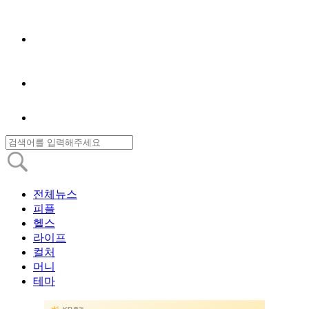
전체뉴스
피플
헬스
라이프
컬처
머니
테마