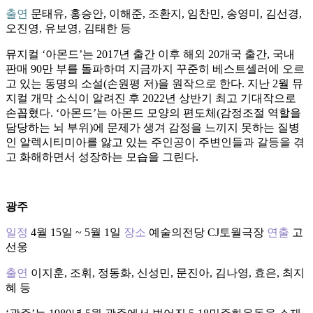
출연
문태유, 홍승안, 이해준, 조환지, 임찬민, 송영미, 김선경,
오진영, 유보영, 김태한 등
뮤지컬 ‘아몬드’는 2017년 출간 이후 해외 20개국 출간, 국내
판매 90만 부를 돌파하며 지금까지 꾸준히 베스트셀러에 오르
고 있는 동명의 소설(손원평 저)을 원작으로 한다. 지난 2월 뮤
지컬 개막 소식이 알려진 후 2022년 상반기 최고 기대작으로
손꼽혔다. ‘아몬드’는 아몬드 모양의 편도체(감정조절 역할을
담당하는 뇌 부위)에 문제가 생겨 감정을 느끼지 못하는 질병
인 알렉시티미아를 앓고 있는 주인공이 주변인들과 갈등을 겪
고 화해하면서 성장하는 모습을 그린다.
광주
일정
4월 15일 ~ 5월 1일
장소
예술의전당 CJ토월극장
연출
고
선웅
출연
이지훈, 조휘, 정동화, 신성민, 문진아, 김나영, 효은, 최지
혜 등