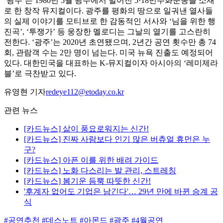
‘광주’는 1980년 5월 광주에서 벌어진 5·18민주화운동을 소재
로 한 창작 뮤지컬이다. 광주를 평화의 땅으로 일궈낸 열사들
의 실제 이야기를 모티브로 한 감동적인 서사와 ‘님을 위한 행
진곡’, ‘투쟁가’ 등 웅장한 멜로디는 그날의 열기를 고스란히
전한다. ‘광주’는 2020년 초연됐으며, 2년간 공연 횟수만 총 74
회, 관람객 수는 2만 명이 넘는다. 미국 뉴욕 진출도 예정되어
있다. 대한민국을 대표하는 K-뮤지컬이자 아시아의 ‘레미제라
블’로 극찬받고 있다.
유영현 기자
redeye112@etoday.co.kr
관련 뉴스
[카드뉴스] 삶이 풍요로워지는 신간!
[카드뉴스] 진짜 사람보다 인기 많은 버츄얼 휴먼은 누
구?
[카드뉴스] 아픈 이를 위한 배려 가이드
[카드뉴스] 노화 다스리는 발 관리, 스트레칭
[카드뉴스] 봄기운 듬뿍 따뜻한 신간!
'후계자 없어도 기업은 남긴다'… 29년 만에 바뀐 승계 공
식
#공연추천
#데스노트
#아몬드
#광주
#4월공연