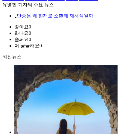
유영현 기자의 주요 뉴스
⌞
단종은 왜 현재로 소환돼 재해석될까
좋아요
0
화나요
0
슬퍼요
0
더 궁금해요
0
최신뉴스