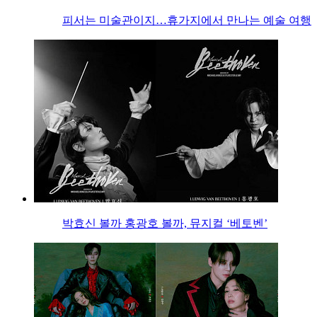
피서는 미술관이지…휴가지에서 만나는 예술 여행
박효신 볼까 홍광호 볼까, 뮤지컬 ‘베토벤’