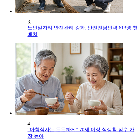
3.
노인일자리 안전관리 강화, 안전전담인력 613명 첫
배치
4.
“아침식사는 든든하게” 70세 이상 식생활 점수 가
장 높아