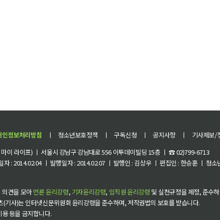
개인정보처리방침
ㅣ
청소년보호정책
ㅣ
구독신청
ㅣ
공지사항
ㅣ
기사제보/
이 라이프) ㅣ 서울시 강남구 강남대로 556 이투데이빌딩 15층 ㅣ ☎ 02)799-6713
 : 2014.02.04 ㅣ 발행일자 : 2014.02.07 ㅣ 발행인 : 김상우 ㅣ 편집인 : 한승훈 ㅣ
 의견을 모아
언론 윤리강령
,
기자윤리강령
,
임직원 윤리강령
및 실천규정을 제정, 준수하
츠(기사)는 인터넷신문위원회 윤리강령을 준수하며, 저작권법의 보호를 받습니다.
 이용 등을 금지합니다.