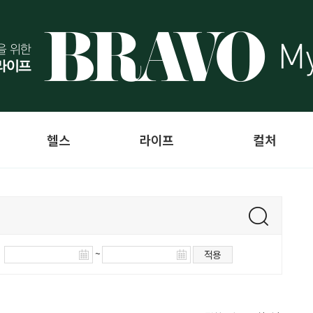
헬스
라이프
컬처
~
적용