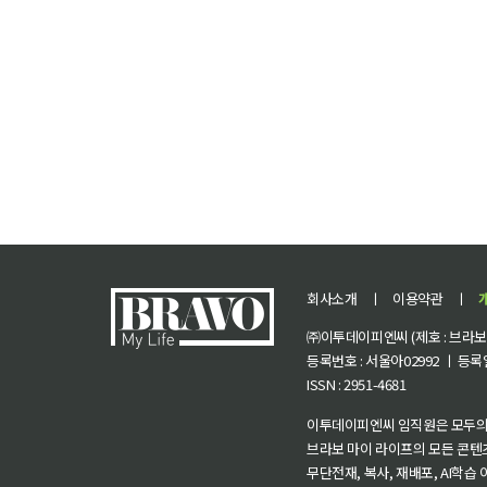
회사소개
ㅣ
이용약관
ㅣ
㈜이투데이피엔씨 (제호 : 브라보 마
등록번호 : 서울아02992 ㅣ 등록일자
ISSN : 2951-4681
이투데이피엔씨 임직원은 모두의
브라보 마이 라이프의 모든 콘텐
무단전재, 복사, 재배포, AI학습