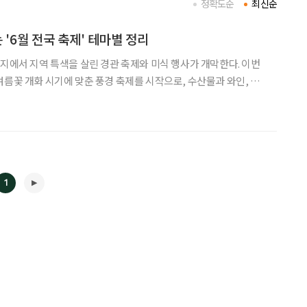
정확도순
최신순
 '6월 전국 축제' 테마별 정리
각지에서 지역 특색을 살린 경관 축제와 미식 행사가 개막한다. 이번
여름꽃 개화 시기에 맞춘 풍경 축제를 시작으로, 수산물과 와인, 복
활용한 먹거리 축제가 전국적으로 이어진다. 특히 6월 초순에
고창 갯벌체험, 음성 품바축제 등 가족
1
◀
▶