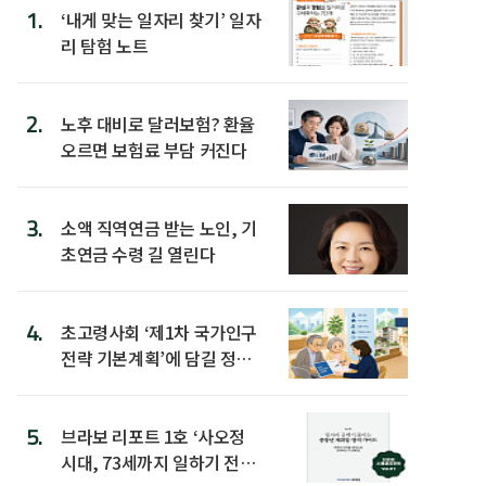
1.
‘내게 맞는 일자리 찾기’ 일자
리 탐험 노트
2.
노후 대비로 달러보험? 환율
오르면 보험료 부담 커진다
3.
소액 직역연금 받는 노인, 기
초연금 수령 길 열린다
4.
초고령사회 ‘제1차 국가인구
전략 기본계획’에 담길 정책
은
5.
브라보 리포트 1호 ‘사오정
시대, 73세까지 일하기 전략’