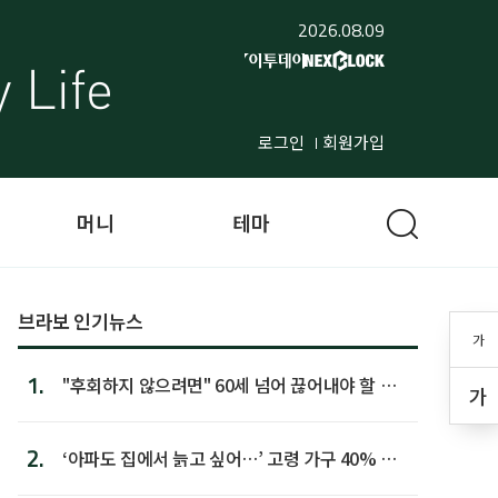
2026.08.09
로그인
회원가입
머니
테마
브라보 인기뉴스
가
1.
"후회하지 않으려면" 60세 넘어 끊어내야 할 사
가
람 1위
2.
‘아파도 집에서 늙고 싶어…’ 고령 가구 40% 노
후 주택이라 어...