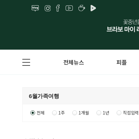
전체뉴스
피플
전체
1주
1개월
1년
직접입력