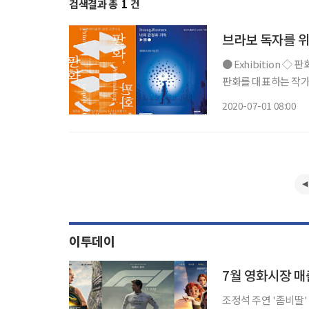
검색결과 총
1
건
브라보 독자를 위
● Exhibition ◇ 판화, 판화, 판화 일정 8월 16일까지 장소 국립현대미술관 과천 국내 현대
판화를 대표하는 작가 
한다. 이번 전시는 ‘책
2020-07-01 08:00
익숙하게 접하던 장소
이투데이
7월 영화시장 매
조정석 주연 '좀비딸' 개봉 4일 만에 10