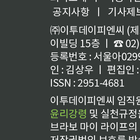
공지사항
ㅣ
기사제
㈜이투데이피엔씨 (제호
이빌딩 15층 ㅣ ☎ 02)
등록번호 : 서울아02992
인 : 김상우 ㅣ 편집인
ISSN : 2951-4681
이투데이피엔씨 임직원
윤리강령
및 실천규정을
브라보 마이 라이프의
저작권법의 보호를 받