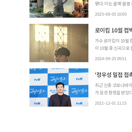
됐다. 이는 올해 월별 최
등이 매출액 상위권에 오르면서 극장
2025-08-03 10:00
권통합전산망 수치를 
로이킴 10월 컴
가수 로이킴이 10월 컴백과 12월
이 10월 중 신곡으로
혔다. 로이킴의 컴백은 3월 발매한 '봄이 와도' 이후 약 7개월 만이다. 지난해 7월 영화 '여름날
2024-09-25 09:51
우리'의 컬래버레이션 음
‘정우성 밀접 접촉
최근 신종 코로나바이
가 음성 판정을 받았다. 조승우의 소속사인 굿맨스토리 측은 1일 “조승우가 코로나19 
사 결과 음성 판정을 받았다”고 전했다. 앞서 조
2021-12-01 11:15
일정을 소화한 것으로