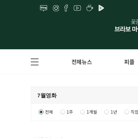
전체뉴스
피플
전체
1주
1개월
1년
직