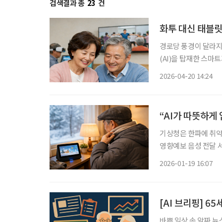
검색결과 총
23
건
화투 대신 태블릿
경로당 풍경이 달라지
(AI)을 탑재한 스마
20일 하나더넥스트에
2026-04-20 14:24
하는 인지 활동을 운
“AI가 따뜻하게
기상청은 한파에 취약한
영향예보 음성 전달 서비스(
복지부가 추진하는 ‘인
2026-01-19 16:07
화면형 AI 스피커 약
[AI 브리핑] 6
바쁜 일상 속 알짜 뉴