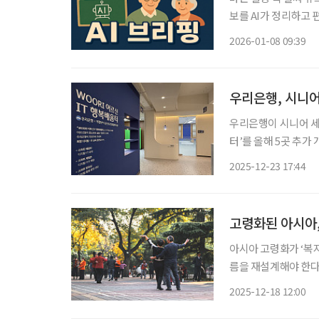
보를 AI가 정리하고 편집국 기자가
15일부터 예매 한국철
2026-01-08 09:39
65세 이상 고령자·장
우리은행, 시니어
우리은행이 시니어 세대
터’를 올해 5곳 추가 개소하며 
노인종합지원센터와 함
2025-12-23 17:44
생활에서 접하는 디지
고령화된 아시아, 
아시아 고령화가 ‘복
름을 재설계해야 한다
어티 센터(CAPS)’
2025-12-18 12:00
한 아시아 6개 경제권