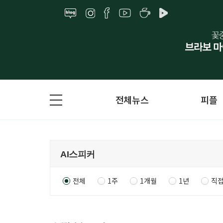
전체뉴스
피플
전체
1주
1개월
1년
직