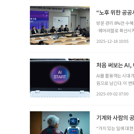
“노후 위한 공공
방문 관리 8%만 수혜,
·웨어러블로 확산시켜야 초고령사회에서 ‘인공’지능의 역할로 ‘인간’다움 지
돌봄의 핵심인 ‘주거지에서
2025-12-18 10:05
반 건강·돌봄 생태계
처음 써보는 AI
AI를 활용하는 시대
림으로 남긴다. 이 변화
섦이 하나의 장벽이 
2025-09-02 07:00
기계와 사람의 공
“가치 있는 일에 대한