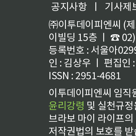
공지사항
ㅣ
기사제
㈜이투데이피엔씨 (제호
이빌딩 15층 ㅣ ☎ 02)
등록번호 : 서울아02992
인 : 김상우 ㅣ 편집인
ISSN : 2951-4681
이투데이피엔씨 임직원
윤리강령
및 실천규정을
브라보 마이 라이프의
저작권법의 보호를 받